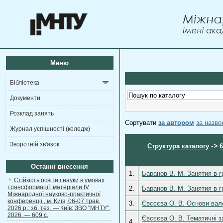
Меню
Бібліотека
Документи
Розклад занять
Сортувати
за автором
за назв
Журнал успішності (коледж)
Зворотній зв'язок
->
Структура каталогу
Останні внесення
1.
Баранов В. М. Занятия в г
Стійкість освіти і науки в умовах
трансформації: матеріали ІV
2.
Баранов В. М. Занятия в г
Міжнародної науково-практичної
конференції , м. Київ, 06-07 трав.
3.
Євсєєва О. В. Основи валео
2026 р.: зб. тез. — Київ: ЗВО "МНТУ",
2026. — 609 с.
Євсєєва О. В. Тематичні за
4.