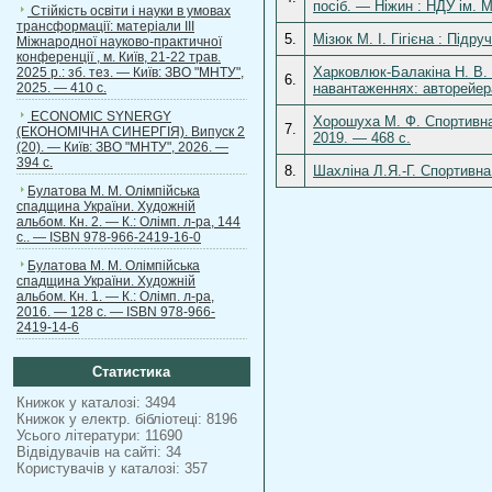
посіб. — Ніжин : НДУ ім. М
Стійкість освіти і науки в умовах
трансформації: матеріали ІІІ
5.
Мізюк М. І. Гігієна : Підр
Міжнародної науково-практичної
конференції , м. Київ, 21-22 трав.
Харковлюк-Балакіна Н. В. 
2025 р.: зб. тез. — Київ: ЗВО "МНТУ",
6.
2025. — 410 с.
навантаженнях: авторейера
ECONOMIC SYNERGY
Хорошуха М. Ф. Спортивна 
7.
(ЕКОНОМІЧНА СИНЕРГІЯ). Випуск 2
2019. — 468 с.
(20). — Київ: ЗВО "МНТУ", 2026. —
394 с.
8.
Шахліна Л.Я.-Г. Спортивна
Булатова М. М. Олімпійська
спадщина України. Художній
альбом. Кн. 2. — К.: Олімп. л-ра, 144
с.. — ISBN 978-966-2419-16-0
Булатова М. М. Олімпійська
спадщина України. Художній
альбом. Кн. 1. — К.: Олімп. л-ра,
2016. — 128 с. — ISBN 978-966-
2419-14-6
Статистика
Книжок у каталозі: 3494
Книжок у електр. бібліотеці: 8196
Усього літератури: 11690
Відвідувачів на сайті: 34
Користувачів у каталозі: 357