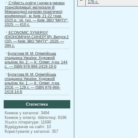
176 с.
Стійкість освіти і науки в умовах
трансформації: матеріали ІІІ
Міжнародної науково-практичної
конференції , м. Київ, 21-22 трав.
2025 р.: зб. тез. — Київ: ЗВО "МНТУ",
2025. — 410 с.
ECONOMIC SYNERGY
(ЕКОНОМІЧНА СИНЕРГІЯ). Випуск 2
(20). — Київ: ЗВО "МНТУ", 2026. —
394 с.
Булатова М. М. Олімпійська
спадщина України. Художній
альбом. Кн. 2. — К.: Олімп. л-ра, 144
с.. — ISBN 978-966-2419-16-0
Булатова М. М. Олімпійська
спадщина України. Художній
альбом. Кн. 1. — К.: Олімп. л-ра,
2016. — 128 с. — ISBN 978-966-
2419-14-6
Статистика
Книжок у каталозі: 3494
Книжок у електр. бібліотеці: 8196
Усього літератури: 11690
Відвідувачів на сайті: 10
Користувачів у каталозі: 357