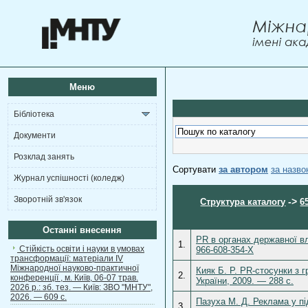
Меню
Бібліотека
Документи
Розклад занять
Сортувати
за автором
за назв
Журнал успішності (коледж)
Зворотній зв'язок
->
Структура каталогу
6
Останні внесення
PR в органах державної в
1.
Стійкість освіти і науки в умовах
966-608-354-Х
трансформації: матеріали ІV
Міжнародної науково-практичної
Кияк Б. Р. PR-стосунки з г
2.
конференції , м. Київ, 06-07 трав.
України, 2009. — 288 с.
2026 р.: зб. тез. — Київ: ЗВО "МНТУ",
2026. — 609 с.
Пазуха М. Д. Реклама у пі
3.