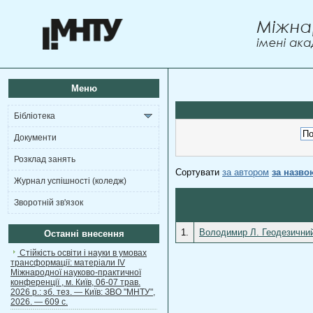
Меню
Бібліотека
Документи
Розклад занять
Сортувати
за автором
за назво
Журнал успішності (коледж)
Зворотній зв'язок
1.
Володимир Л. Геодезичний
Останні внесення
Стійкість освіти і науки в умовах
трансформації: матеріали ІV
Міжнародної науково-практичної
конференції , м. Київ, 06-07 трав.
2026 р.: зб. тез. — Київ: ЗВО "МНТУ",
2026. — 609 с.