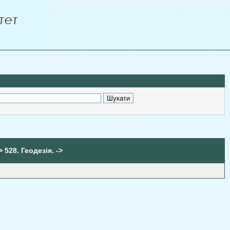
> 528. Геодезія. ->