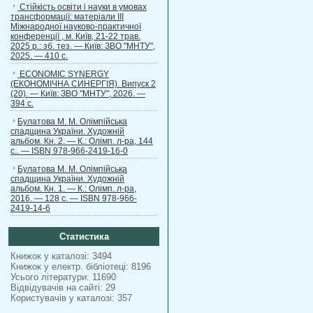
Стійкість освіти і науки в умовах
трансформації: матеріали ІІІ
Міжнародної науково-практичної
конференції , м. Київ, 21-22 трав.
2025 р.: зб. тез. — Київ: ЗВО "МНТУ",
2025. — 410 с.
ECONOMIC SYNERGY
(ЕКОНОМІЧНА СИНЕРГІЯ). Випуск 2
(20). — Київ: ЗВО "МНТУ", 2026. —
394 с.
Булатова М. М. Олімпійська
спадщина України. Художній
альбом. Кн. 2. — К.: Олімп. л-ра, 144
с.. — ISBN 978-966-2419-16-0
Булатова М. М. Олімпійська
спадщина України. Художній
альбом. Кн. 1. — К.: Олімп. л-ра,
2016. — 128 с. — ISBN 978-966-
2419-14-6
Статистика
Книжок у каталозі: 3494
Книжок у електр. бібліотеці: 8196
Усього літератури: 11690
Відвідувачів на сайті: 29
Користувачів у каталозі: 357