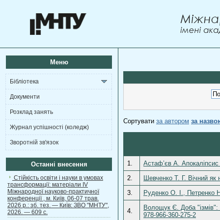
Меню
Бібліотека
Документи
Розклад занять
Сортувати
за автором
за назво
Журнал успішності (коледж)
Зворотній зв'язок
1.
Астаф’єв А. Апокаліпсис 
Останні внесення
Стійкість освіти і науки в умовах
2.
Шевченко Т. Г. Вічний як 
трансформації: матеріали ІV
Міжнародної науково-практичної
3.
Руденко О. І., Петренко 
конференції , м. Київ, 06-07 трав.
2026 р.: зб. тез. — Київ: ЗВО "МНТУ",
Волощук Є. Доба "ізмів":
4.
2026. — 609 с.
978-966-360-275-2