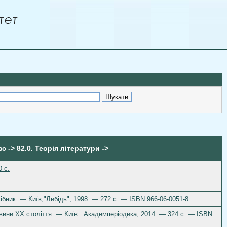
-> 82.0. Теорія літератури ->
во
 с.
сібник. — Київ,"Либідь", 1998. — 272 c. — ISBN 966-06-0051-8
овини ХХ століття. — Київ : Академперіодика, 2014. — 324 с. — ISBN