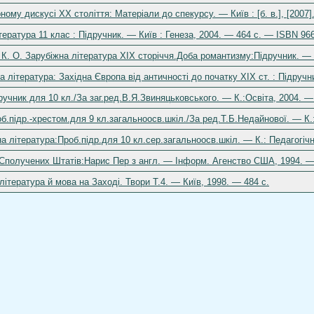
ному дискусі ХХ століття: Матеріали до спекурсу. — Київ : [б. в.], [2007]
ература 11 клас : Підручник. — Київ : Генеза, 2004. — 464 с. — ISBN 966
К. О. Зарубіжна література ХІХ сторіччя.Доба романтизму:Підручник. — К
а література: Західна Європа від античності до початку ХІХ ст. : Підруч
ручник для 10 кл./За заг.ред.В.Я.Звиняцьковського. — К.:Освіта, 2004. —
б.підр.-хрестом.для 9 кл.загальноосв.шкіл./За ред.Т.Б.Недайнової. — К.
а література:Проб.підр.для 10 кл.сер.загальноосв.шкіл. — К.: Педагогіч
 Сполучених Штатів:Нарис Пер з англ. — Інформ. Агенство США, 1994. —
література й мова на Заході. Твори Т.4. — Київ, 1998. — 484 c.