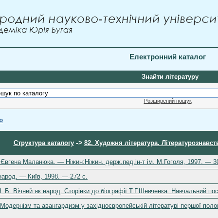
Електронний каталог
Знайти літературу
Розширений пошук
ю
->
Структура каталогу
82. Художня література. Літературознавст
Євгена Маланюка. — Ніжин:Ніжин. держ.пед.ін-т ім. М.Гоголя, 1997. — 30
народ. — Київ, 1998. — 272 c.
Н. Б. Вічний як народ: Сторінки до біографії Т.Г.Шевченка: Навчальний по
 Модернізм та авангардизм у західноєвропейській літературі першої пол