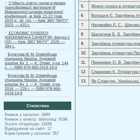
Стійкість освіти і науки в умовах
5.
Жіночі голоси в літератур
трансформації: матеріали ІІІ
Міжнародної науково-практичної
6.
Волощук Є. Зарубіжна літ
конференції , м. Київ, 21-22 трав.
2025 р.: зб. тез. — Київ: ЗВО "МНТУ",
7.
Наливайко Д. С., Шахова 
2025. — 410 с.
ECONOMIC SYNERGY
8.
Шалагінов Б. Б. Зарубіжн
(ЕКОНОМІЧНА СИНЕРГІЯ). Випуск 2
(20). — Київ: ЗВО "МНТУ", 2026. —
9.
Зарубіжна література:під
394 с.
10.
Зарубіжна література:Про
Булатова М. М. Олімпійська
спадщина України. Художній
11.
Пронкевич О. В. Зарубіжн
альбом. Кн. 2. — К.: Олімп. л-ра, 144
с.. — ISBN 978-966-2419-16-0
12.
Спанкерен К. Література
Булатова М. М. Олімпійська
спадщина України. Художній
13.
Яр Славутич. Українська 
альбом. Кн. 1. — К.: Олімп. л-ра,
2016. — 128 с. — ISBN 978-966-
2419-14-6
Статистика
Книжок у каталозі: 3494
Книжок у електр. бібліотеці: 8196
Усього літератури: 11690
Відвідувачів на сайті: 17
Користувачів у каталозі: 357