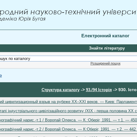
Електронний каталог
Знайти літературу
Розширений пошук
ю
->
-> 930. Іст
Структура каталогу
93./94 Історія
ий цивилизационный взрыв на рубеже ХХ–ХХІ веков. — Киев: Парламентск
тапі індустріального цивілізаційного розвитку (ХІХ - перша половина ХХ ст
ографічний нарис.-т.1 / Воропай Олекса. — К.:Оберіг, 1991. — т.1. — 450
ографічний нарис.-т.2 / Воропай Олекса. — К:Оберіг, 1991. — т.2. — 442 