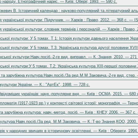
 народу. Етнографічний нарис. — Київ: Оберіг, 1993. — 590 c.
ркевич В. Історичний календар : науково-популярний та літературний альма
ія української культури: Підручник. — Харків : Право, 2012. — 368 с. — I
я української культури: словник термінів і персоналій. — Харків : Право,
нської культури: У 5 томах. Т 1: Історія культури давнього населення Укр
нської культури: У 5 томах. Т.3: Українська культура другої половини XVII
їнської культури:Навч.посіб.-2-ге вид.,виправл. — К.:Знання, 2010. — 271
нської культури:У 5 томах. Т.2: Українська культура XIII-першої половини 
 та зарубіжна культура:Навч.посіб./За ред.М.М.Заковича.-2-ге вид.,стер.
культури України. — К.: "АртЕк", 1998. — 728 с.
відоміших українців: наук.-популярне вид. — Київ : ОСМА, 2015. — 680 
ипломатія (1917-1923 рр.) у контексті світової історії: монографія. — Тер
 та зарубіжна культура: навч.-метод. посіб. — Київ : КНЕУ, 2006. — 367 с
культура:Навч.посіб./За ред. М.М.Заковича. — К.:Т-во Знання,КОО, 2000.
рік у народних звичаях в історичному освітленні. — Київ : Обереги, 1994