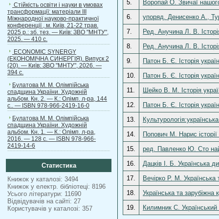
5.
Воропай О. Звичаї нашого
Стійкість освіти і науки в умовах
трансформації: матеріали ІІІ
6.
упоряд. Денисенко А., Ту
Міжнародної науково-практичної
конференції , м. Київ, 21-22 трав.
7.
Ред. Анучина Л. В. Істор
2025 р.: зб. тез. — Київ: ЗВО "МНТУ",
2025. — 410 с.
8.
Ред. Анучина Л. В. Історі
ECONOMIC SYNERGY
(ЕКОНОМІЧНА СИНЕРГІЯ). Випуск 2
9.
Патон Б. Є. Історія украї
(20). — Київ: ЗВО "МНТУ", 2026. —
394 с.
10.
Патон Б. Є. Історія украї
Булатова М. М. Олімпійська
11.
Шейко В. М. Історія укра
спадщина України. Художній
альбом. Кн. 2. — К.: Олімп. л-ра, 144
12.
Патон Б. Є. Історія украї
с.. — ISBN 978-966-2419-16-0
Булатова М. М. Олімпійська
13.
Культурологія:українська
спадщина України. Художній
альбом. Кн. 1. — К.: Олімп. л-ра,
14.
Попович М. Нарис історії 
2016. — 128 с. — ISBN 978-966-
2419-14-6
15.
ред. Павленко Ю. Сто най
16.
Дацків І. Б. Українська д
Статистика
17.
Вечірко Р. М. Українська
Книжок у каталозі: 3494
Книжок у електр. бібліотеці: 8196
18.
Українська та зарубіжна 
Усього літератури: 11690
Відвідувачів на сайті: 27
19.
Килимник С. Український 
Користувачів у каталозі: 357