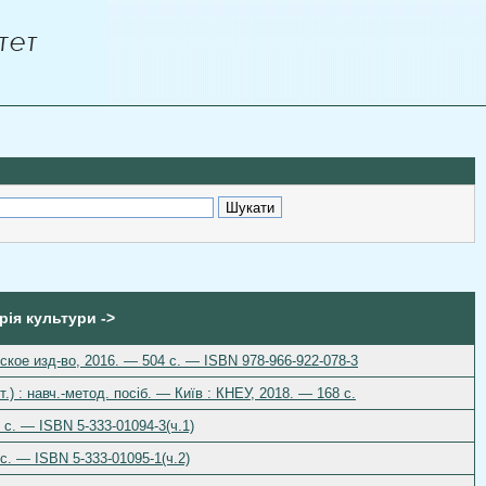
орія культури ->
ое изд-во, 2016. — 504 с. — ISBN 978-966-922-078-3
.) : навч.-метод. посіб. — Київ : КНЕУ, 2018. — 168 с.
 с. — ISBN 5-333-01094-3(ч.1)
с. — ISBN 5-333-01095-1(ч.2)