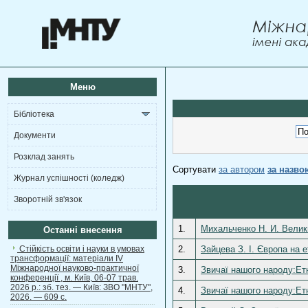
Меню
Бібліотека
Документи
Розклад занять
Сортувати
за автором
за назво
Журнал успішності (коледж)
Зворотній зв'язок
1.
Михальченко Н. И. Велик
Останні внесення
Стійкість освіти і науки в умовах
2.
Зайцева З. І. Європа на е
трансформації: матеріали ІV
Міжнародної науково-практичної
3.
Звичаї нашого народу:Етн
конференції , м. Київ, 06-07 трав.
2026 р.: зб. тез. — Київ: ЗВО "МНТУ",
4.
Звичаї нашого народу:Етн
2026. — 609 с.