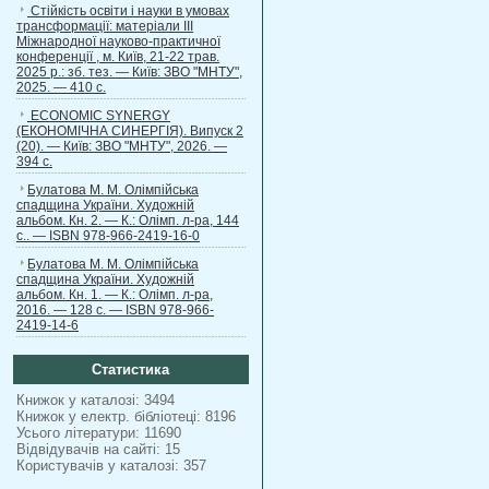
Стійкість освіти і науки в умовах
трансформації: матеріали ІІІ
Міжнародної науково-практичної
конференції , м. Київ, 21-22 трав.
2025 р.: зб. тез. — Київ: ЗВО "МНТУ",
2025. — 410 с.
ECONOMIC SYNERGY
(ЕКОНОМІЧНА СИНЕРГІЯ). Випуск 2
(20). — Київ: ЗВО "МНТУ", 2026. —
394 с.
Булатова М. М. Олімпійська
спадщина України. Художній
альбом. Кн. 2. — К.: Олімп. л-ра, 144
с.. — ISBN 978-966-2419-16-0
Булатова М. М. Олімпійська
спадщина України. Художній
альбом. Кн. 1. — К.: Олімп. л-ра,
2016. — 128 с. — ISBN 978-966-
2419-14-6
Статистика
Книжок у каталозі: 3494
Книжок у електр. бібліотеці: 8196
Усього літератури: 11690
Відвідувачів на сайті: 15
Користувачів у каталозі: 357