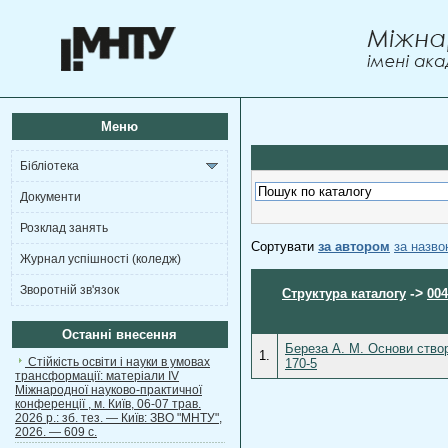
Меню
Бібліотека
Документи
Розклад занять
Сортувати
за автором
за назв
Журнал успішності (коледж)
Зворотній зв'язок
->
Структура каталогу
004
Останні внесення
Береза А. М. Основи створ
1.
Стійкість освіти і науки в умовах
170-5
трансформації: матеріали ІV
Міжнародної науково-практичної
конференції , м. Київ, 06-07 трав.
2026 р.: зб. тез. — Київ: ЗВО "МНТУ",
2026. — 609 с.