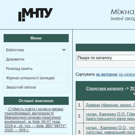
Меню
Бібліотека
Документи
Розклад занять
Сортувати
за автором
за назв
Журнал успішності (коледж)
Зворотній зв'язок
->
Структура каталогу
35
Останні внесення
1.
Домени гібридних загроз. Г
Стійкість освіти і науки в умовах
трансформації: матеріали ІV
уклад. Карпенко О.О. Гібр
2.
Міжнародної науково-практичної
(магістерського) рівня ви
конференції , м. Київ, 06-07 трав.
2026 р.: зб. тез. — Київ: ЗВО "МНТУ",
уклад.: Карпенко О.О., укл
2026. — 609 с.
3.
логістиці: навчальний посі