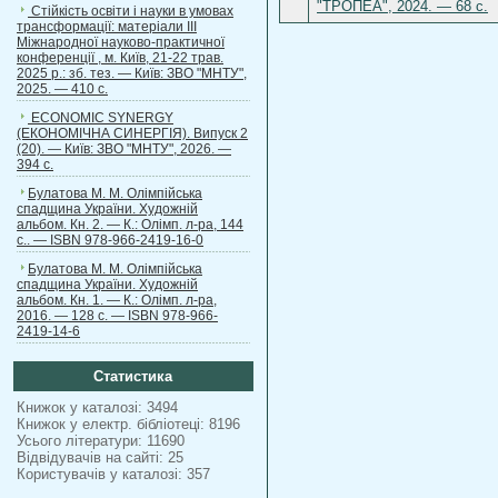
"ТРОПЕА", 2024. — 68 с.
Стійкість освіти і науки в умовах
трансформації: матеріали ІІІ
Міжнародної науково-практичної
конференції , м. Київ, 21-22 трав.
2025 р.: зб. тез. — Київ: ЗВО "МНТУ",
2025. — 410 с.
ECONOMIC SYNERGY
(ЕКОНОМІЧНА СИНЕРГІЯ). Випуск 2
(20). — Київ: ЗВО "МНТУ", 2026. —
394 с.
Булатова М. М. Олімпійська
спадщина України. Художній
альбом. Кн. 2. — К.: Олімп. л-ра, 144
с.. — ISBN 978-966-2419-16-0
Булатова М. М. Олімпійська
спадщина України. Художній
альбом. Кн. 1. — К.: Олімп. л-ра,
2016. — 128 с. — ISBN 978-966-
2419-14-6
Статистика
Книжок у каталозі: 3494
Книжок у електр. бібліотеці: 8196
Усього літератури: 11690
Відвідувачів на сайті: 25
Користувачів у каталозі: 357