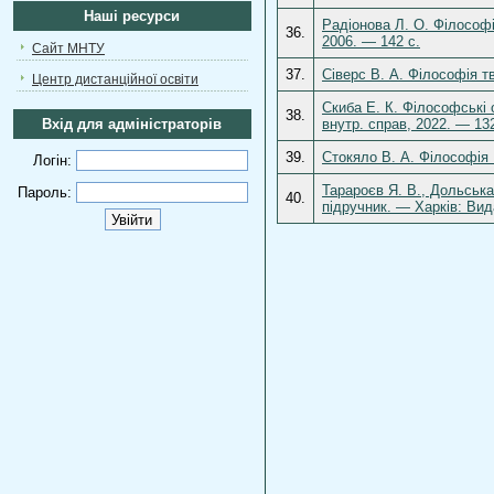
Наші ресурси
Радіонова Л. О. Філософі
36.
2006. — 142 с.
Сайт МНТУ
37.
Сіверс В. А. Філософія т
Центр дистанційної освіти
Скиба Е. К. Філософські о
38.
Вхід для адміністраторів
внутр. справ, 2022. — 13
39.
Стокяло В. А. Філософія 
Логін:
Тарароєв Я. В., Дольська
Пароль:
40.
підручник. — Харків: Вид