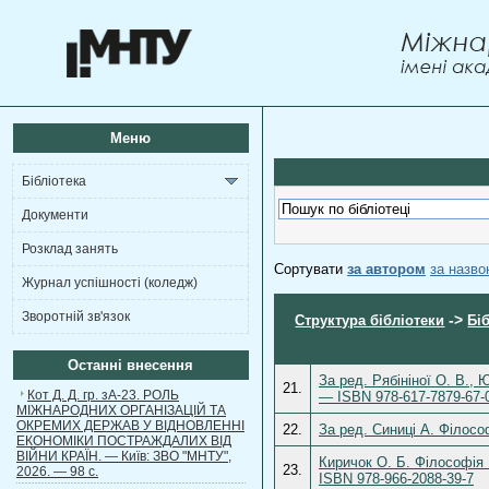
Меню
Бібліотека
Документи
Розклад занять
Сортувати
за автором
за назв
Журнал успішності (коледж)
Зворотній зв'язок
->
Структура бібліотеки
Бі
Останні внесення
За ред. Рябініної О. В., 
21.
Кот Д. Д. гр. зА-23. РОЛЬ
— ISBN 978-617-7879-67-
МІЖНАРОДНИХ ОРГАНІЗАЦІЙ ТА
ОКРЕМИХ ДЕРЖАВ У ВІДНОВЛЕННІ
22.
За ред. Синиці А. Філосо
ЕКОНОМІКИ ПОСТРАЖДАЛИХ ВІД
ВІЙНИ КРАЇН. — Київ: ЗВО "МНТУ",
Киричок О. Б. Філософія 
23.
2026. — 98 с.
ISBN 978-966-2088-39-7