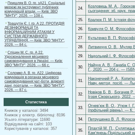
Пришляк В. О. гр. зА21. Соціальні
Козловець М. А., Горохов
мережі як інструмент публічних
24.
сьогодення: зб. наук. пр
комунікацій влади. — Київ: ЗВО
"МНТУ", 2026. — 108 с.
25.
Кралюк П. М. Історія філ
Трашутін Є. І. гр. А 22. ПРОТИДІЯ
ДЕЗІНФОРМАЦІЇ ТА
26.
Кривуля О. М. Філософія: 
ІНФОРМАЦІЙНИМ АТАКАМ У
СИСТЕМІ ДЕРЖАВНОГО
27.
Культенко В. П. Філософі
УПРАВЛІННЯ. — Київ: ЗВО "МНТУ",
2026. — 84 с.
28.
Литвинчук О. В., Муляр В
Спіцин М. С. гр. А 22.
29.
Надольний І. Ф. Філософі
Удосконалення місцевого
самоврядування в Україні. — Київ:
Найчук А. В., Ганаба С. 
ЗВО "МНТУ", 2026. — 66 с.
30.
Г., 2020. — 204 с. — ISB
Соломко А. В. гр. А22. Цифрова
комунікація в органах місцевого
Наконечний Р. А., Копитк
31.
самоврядування:чат-боти, відкриті
Навч.-метод. посіб. — Ль
дані, портали. — Київ: ЗВО "МНТУ",
2026. — 87 с.
Новіков Б. В., Богачев Р.
32.
Ігоря Сікорського, 2022. 
Статистика
Огнев’юк В. О., Утюж І. Г
33.
(прфільний рівень). — К:
Книжок у каталозі: 3494
Книжок у електр. бібліотеці: 8196
34.
Петрушенко В. Л. Філософ
Усього літератури: 11690
Відвідувачів на сайті: 103
Плахтій М. П., Сулятицьк
Користувачів у каталозі: 357
35.
Кам’янець-Подільський на