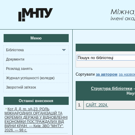
Меню
Бібліотека
Документи
Розклад занять
Сортувати
за автором
за назв
Журнал успішності (коледж)
Зворотній зв'язок
Структура бібліотеки
Нау
Останні внесення
1.
САЙТ. 2024.
Кот Д. Д. гр. зА-23. РОЛЬ
МІЖНАРОДНИХ ОРГАНІЗАЦІЙ ТА
ОКРЕМИХ ДЕРЖАВ У ВІДНОВЛЕННІ
ЕКОНОМІКИ ПОСТРАЖДАЛИХ ВІД
ВІЙНИ КРАЇН. — Київ: ЗВО "МНТУ",
2026. — 98 с.