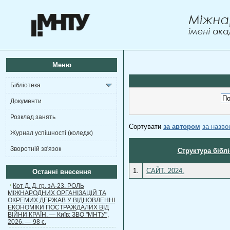
Меню
Бібліотека
Документи
Розклад занять
Сортувати
за автором
за назв
Журнал успішності (коледж)
Зворотній зв'язок
Структура бібл
1.
САЙТ. 2024.
Останні внесення
Кот Д. Д. гр. зА-23. РОЛЬ
МІЖНАРОДНИХ ОРГАНІЗАЦІЙ ТА
ОКРЕМИХ ДЕРЖАВ У ВІДНОВЛЕННІ
ЕКОНОМІКИ ПОСТРАЖДАЛИХ ВІД
ВІЙНИ КРАЇН. — Київ: ЗВО "МНТУ",
2026. — 98 с.