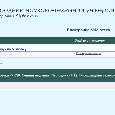
Електронна бібліотека
Знайти літературу
Розширений пошук
ою
->
->
іотеки
050. Серійні видання. Періодика
12. Інформаційні техноло