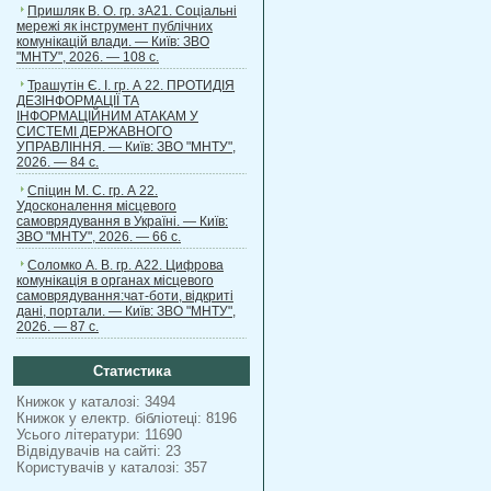
Пришляк В. О. гр. зА21. Соціальні
мережі як інструмент публічних
комунікацій влади. — Київ: ЗВО
"МНТУ", 2026. — 108 с.
Трашутін Є. І. гр. А 22. ПРОТИДІЯ
ДЕЗІНФОРМАЦІЇ ТА
ІНФОРМАЦІЙНИМ АТАКАМ У
СИСТЕМІ ДЕРЖАВНОГО
УПРАВЛІННЯ. — Київ: ЗВО "МНТУ",
2026. — 84 с.
Спіцин М. С. гр. А 22.
Удосконалення місцевого
самоврядування в Україні. — Київ:
ЗВО "МНТУ", 2026. — 66 с.
Соломко А. В. гр. А22. Цифрова
комунікація в органах місцевого
самоврядування:чат-боти, відкриті
дані, портали. — Київ: ЗВО "МНТУ",
2026. — 87 с.
Статистика
Книжок у каталозі: 3494
Книжок у електр. бібліотеці: 8196
Усього літератури: 11690
Відвідувачів на сайті: 23
Користувачів у каталозі: 357