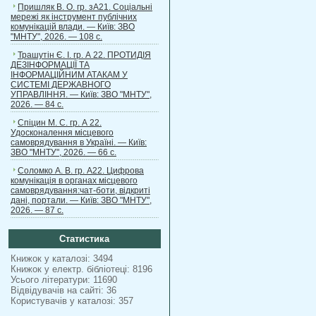
Пришляк В. О. гр. зА21. Соціальні
мережі як інструмент публічних
комунікацій влади. — Київ: ЗВО
"МНТУ", 2026. — 108 с.
Трашутін Є. І. гр. А 22. ПРОТИДІЯ
ДЕЗІНФОРМАЦІЇ ТА
ІНФОРМАЦІЙНИМ АТАКАМ У
СИСТЕМІ ДЕРЖАВНОГО
УПРАВЛІННЯ. — Київ: ЗВО "МНТУ",
2026. — 84 с.
Спіцин М. С. гр. А 22.
Удосконалення місцевого
самоврядування в Україні. — Київ:
ЗВО "МНТУ", 2026. — 66 с.
Соломко А. В. гр. А22. Цифрова
комунікація в органах місцевого
самоврядування:чат-боти, відкриті
дані, портали. — Київ: ЗВО "МНТУ",
2026. — 87 с.
Статистика
Книжок у каталозі: 3494
Книжок у електр. бібліотеці: 8196
Усього літератури: 11690
Відвідувачів на сайті: 36
Користувачів у каталозі: 357