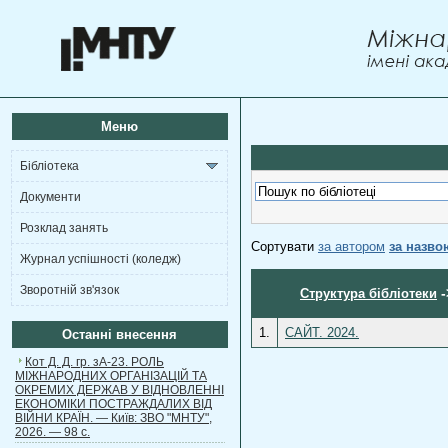
Меню
Бібліотека
Документи
Розклад занять
Сортувати
за автором
за назво
Журнал успішності (коледж)
Зворотній зв'язок
-
Структура бібліотеки
1.
САЙТ. 2024.
Останні внесення
Кот Д. Д. гр. зА-23. РОЛЬ
МІЖНАРОДНИХ ОРГАНІЗАЦІЙ ТА
ОКРЕМИХ ДЕРЖАВ У ВІДНОВЛЕННІ
ЕКОНОМІКИ ПОСТРАЖДАЛИХ ВІД
ВІЙНИ КРАЇН. — Київ: ЗВО "МНТУ",
2026. — 98 с.