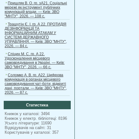
Пришляк В. О. гр. зА21. Соціальні
мережі як інструмент публічних
комунікацій влади. — Київ: ЗВО
"МНТУ", 2026. — 108 с.
Трашутін Є. І. гр. А 22. ПРОТИДІЯ
ДЕЗІНФОРМАЦІЇ ТА
ІНФОРМАЦІЙНИМ АТАКАМ У
СИСТЕМІ ДЕРЖАВНОГО
УПРАВЛІННЯ. — Київ: ЗВО "МНТУ",
2026. — 84 с.
Спіцин М. С. гр. А 22.
Удосконалення місцевого
самоврядування в Україні. — Київ:
ЗВО "МНТУ", 2026. — 66 с.
Соломко А. В. гр. А22. Цифрова
комунікація в органах місцевого
самоврядування:чат-боти, відкриті
дані, портали. — Київ: ЗВО "МНТУ",
2026. — 87 с.
Статистика
Книжок у каталозі: 3494
Книжок у електр. бібліотеці: 8196
Усього літератури: 11690
Відвідувачів на сайті: 31
Користувачів у каталозі: 357