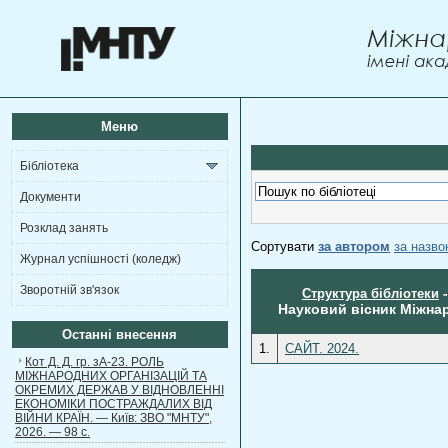
Меню
Бібліотека
Документи
Розклад занять
Сортувати
за автором
за назв
Журнал успішності (коледж)
Зворотній зв'язок
Структура бібліотеки
Науковий вісник Міжнар
Останні внесення
1.
САЙТ. 2024.
Кот Д. Д. гр. зА-23. РОЛЬ
МІЖНАРОДНИХ ОРГАНІЗАЦІЙ ТА
ОКРЕМИХ ДЕРЖАВ У ВІДНОВЛЕННІ
ЕКОНОМІКИ ПОСТРАЖДАЛИХ ВІД
ВІЙНИ КРАЇН. — Київ: ЗВО "МНТУ",
2026. — 98 с.