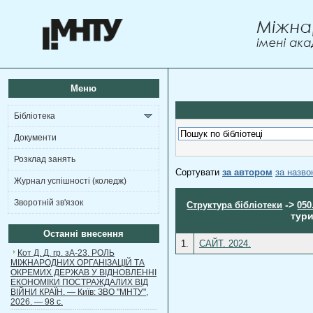
Меню
Бібліотека
Документи
Розклад занять
Сортувати
за автором
за назв
Журнал успішності (коледж)
Зворотній зв'язок
->
Структура бібліотеки
050
тури
Останні внесення
1.
САЙТ. 2024.
Кот Д. Д. гр. зА-23. РОЛЬ
МІЖНАРОДНИХ ОРГАНІЗАЦІЙ ТА
ОКРЕМИХ ДЕРЖАВ У ВІДНОВЛЕННІ
ЕКОНОМІКИ ПОСТРАЖДАЛИХ ВІД
ВІЙНИ КРАЇН. — Київ: ЗВО "МНТУ",
2026. — 98 с.