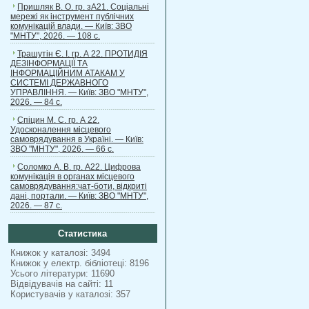
Пришляк В. О. гр. зА21. Соціальні
мережі як інструмент публічних
комунікацій влади. — Київ: ЗВО
"МНТУ", 2026. — 108 с.
Трашутін Є. І. гр. А 22. ПРОТИДІЯ
ДЕЗІНФОРМАЦІЇ ТА
ІНФОРМАЦІЙНИМ АТАКАМ У
СИСТЕМІ ДЕРЖАВНОГО
УПРАВЛІННЯ. — Київ: ЗВО "МНТУ",
2026. — 84 с.
Спіцин М. С. гр. А 22.
Удосконалення місцевого
самоврядування в Україні. — Київ:
ЗВО "МНТУ", 2026. — 66 с.
Соломко А. В. гр. А22. Цифрова
комунікація в органах місцевого
самоврядування:чат-боти, відкриті
дані, портали. — Київ: ЗВО "МНТУ",
2026. — 87 с.
Статистика
Книжок у каталозі: 3494
Книжок у електр. бібліотеці: 8196
Усього літератури: 11690
Відвідувачів на сайті: 11
Користувачів у каталозі: 357