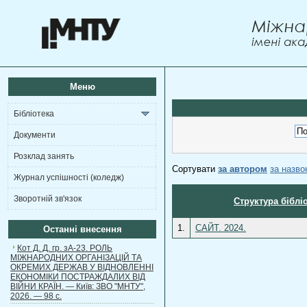
Меню
Бібліотека
Документи
Розклад занять
Сортувати
за автором
за назв
Журнал успішності (коледж)
Зворотній зв'язок
Структура біблі
1.
САЙТ. 2024.
Останні внесення
Кот Д. Д. гр. зА-23. РОЛЬ
МІЖНАРОДНИХ ОРГАНІЗАЦІЙ ТА
ОКРЕМИХ ДЕРЖАВ У ВІДНОВЛЕННІ
ЕКОНОМІКИ ПОСТРАЖДАЛИХ ВІД
ВІЙНИ КРАЇН. — Київ: ЗВО "МНТУ",
2026. — 98 с.