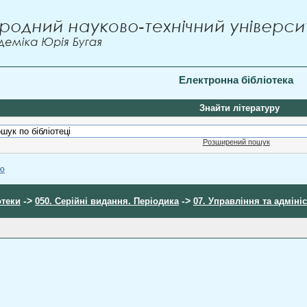
Електронна бібліотека
Знайти літературу
Розширений пошук
ою
->
->
отеки
050. Серійні видання. Періодика
07. Управління та адміні