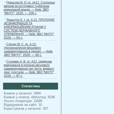
Пришляк В. О. гр. зА21. Соціальні
мережі як інструмент публічних
комунікацій влади. — Київ: ЗВО
"МНТУ", 2026. — 108 с.
Трашутін Є. І. гр. А 22. ПРОТИДІЯ
ДЕЗІНФОРМАЦІЇ ТА
ІНФОРМАЦІЙНИМ АТАКАМ У
СИСТЕМІ ДЕРЖАВНОГО
УПРАВЛІННЯ. — Київ: ЗВО "МНТУ",
2026. — 84 с.
Спіцин М. С. гр. А 22.
Удосконалення місцевого
самоврядування в Україні. — Київ:
ЗВО "МНТУ", 2026. — 66 с.
Соломко А. В. гр. А22. Цифрова
комунікація в органах місцевого
самоврядування:чат-боти, відкриті
дані, портали. — Київ: ЗВО "МНТУ",
2026. — 87 с.
Статистика
Книжок у каталозі: 3494
Книжок у електр. бібліотеці: 8196
Усього літератури: 11690
Відвідувачів на сайті: 10
Користувачів у каталозі: 357