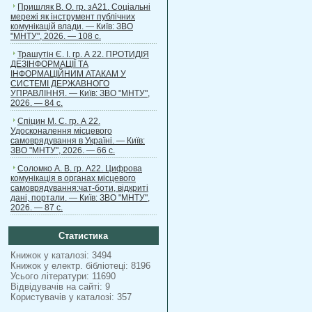
Пришляк В. О. гр. зА21. Соціальні
мережі як інструмент публічних
комунікацій влади. — Київ: ЗВО
"МНТУ", 2026. — 108 с.
Трашутін Є. І. гр. А 22. ПРОТИДІЯ
ДЕЗІНФОРМАЦІЇ ТА
ІНФОРМАЦІЙНИМ АТАКАМ У
СИСТЕМІ ДЕРЖАВНОГО
УПРАВЛІННЯ. — Київ: ЗВО "МНТУ",
2026. — 84 с.
Спіцин М. С. гр. А 22.
Удосконалення місцевого
самоврядування в Україні. — Київ:
ЗВО "МНТУ", 2026. — 66 с.
Соломко А. В. гр. А22. Цифрова
комунікація в органах місцевого
самоврядування:чат-боти, відкриті
дані, портали. — Київ: ЗВО "МНТУ",
2026. — 87 с.
Статистика
Книжок у каталозі: 3494
Книжок у електр. бібліотеці: 8196
Усього літератури: 11690
Відвідувачів на сайті: 9
Користувачів у каталозі: 357