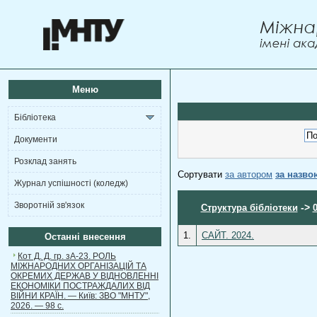
Меню
Бібліотека
Документи
Розклад занять
Сортувати
за автором
за назво
Журнал успішності (коледж)
Зворотній зв'язок
->
Структура бібліотеки
1.
САЙТ. 2024.
Останні внесення
Кот Д. Д. гр. зА-23. РОЛЬ
МІЖНАРОДНИХ ОРГАНІЗАЦІЙ ТА
ОКРЕМИХ ДЕРЖАВ У ВІДНОВЛЕННІ
ЕКОНОМІКИ ПОСТРАЖДАЛИХ ВІД
ВІЙНИ КРАЇН. — Київ: ЗВО "МНТУ",
2026. — 98 с.