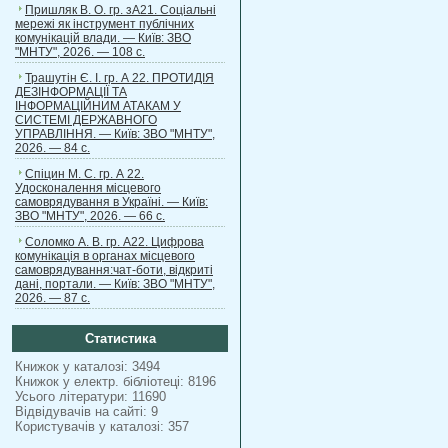
Пришляк В. О. гр. зА21. Соціальні
мережі як інструмент публічних
комунікацій влади. — Київ: ЗВО
"МНТУ", 2026. — 108 с.
Трашутін Є. І. гр. А 22. ПРОТИДІЯ
ДЕЗІНФОРМАЦІЇ ТА
ІНФОРМАЦІЙНИМ АТАКАМ У
СИСТЕМІ ДЕРЖАВНОГО
УПРАВЛІННЯ. — Київ: ЗВО "МНТУ",
2026. — 84 с.
Спіцин М. С. гр. А 22.
Удосконалення місцевого
самоврядування в Україні. — Київ:
ЗВО "МНТУ", 2026. — 66 с.
Соломко А. В. гр. А22. Цифрова
комунікація в органах місцевого
самоврядування:чат-боти, відкриті
дані, портали. — Київ: ЗВО "МНТУ",
2026. — 87 с.
Статистика
Книжок у каталозі: 3494
Книжок у електр. бібліотеці: 8196
Усього літератури: 11690
Відвідувачів на сайті: 9
Користувачів у каталозі: 357