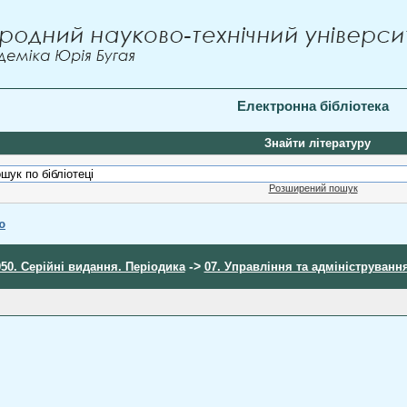
Електронна бібліотека
Знайти літературу
Розширений пошук
ю
->
050. Серійні видання. Періодика
07. Управління та адмініструванн