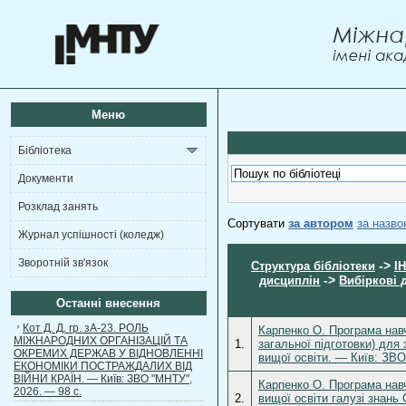
Меню
Бібліотека
Документи
Розклад занять
Сортувати
за автором
за назв
Журнал успішності (коледж)
Зворотній зв'язок
->
Структура бібліотеки
І
->
дисциплін
Вибіркові 
Останні внесення
Кот Д. Д. гр. зА-23. РОЛЬ
Карпенко О. Програма навч
МІЖНАРОДНИХ ОРГАНІЗАЦІЙ ТА
1.
загальної підготовки) для 
ОКРЕМИХ ДЕРЖАВ У ВІДНОВЛЕННІ
вищої освіти. — Київ: ЗВО
ЕКОНОМІКИ ПОСТРАЖДАЛИХ ВІД
ВІЙНИ КРАЇН. — Київ: ЗВО "МНТУ",
Карпенко О. Програма навч
2026. — 98 с.
2.
вищої освіти галузі знань 