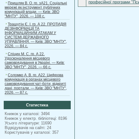
професійної програми "Пси
Пришляк В. О. гр. зА21. Соціальні
мережі як інструмент публічних
комунікацій влади. — Київ: ЗВО
"МНТУ", 2026. — 108 с.
Трашутін Є. І. гр. А 22. ПРОТИДІЯ
ДЕЗІНФОРМАЦІЇ ТА
ІНФОРМАЦІЙНИМ АТАКАМ У
СИСТЕМІ ДЕРЖАВНОГО
УПРАВЛІННЯ. — Київ: ЗВО "МНТУ",
2026. — 84 с.
Спіцин М. С. гр. А 22.
Удосконалення місцевого
самоврядування в Україні. — Київ:
ЗВО "МНТУ", 2026. — 66 с.
Соломко А. В. гр. А22. Цифрова
комунікація в органах місцевого
самоврядування:чат-боти, відкриті
дані, портали. — Київ: ЗВО "МНТУ",
2026. — 87 с.
Статистика
Книжок у каталозі: 3494
Книжок у електр. бібліотеці: 8196
Усього літератури: 11690
Відвідувачів на сайті: 24
Користувачів у каталозі: 357