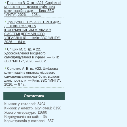
Пришляк В. О. гр. зА21. Соціальні
мережі як інструмент публічних
комунікацій влади. — Київ: ЗВО
"МНТУ", 2026. — 108 с.
Трашутін Є. І. гр. А 22. ПРОТИДІЯ
ДЕЗІНФОРМАЦІЇ ТА
ІНФОРМАЦІЙНИМ АТАКАМ У
СИСТЕМІ ДЕРЖАВНОГО
УПРАВЛІННЯ. — Київ: ЗВО "МНТУ",
2026. — 84 с.
Спіцин М. С. гр. А 22.
Удосконалення місцевого
самоврядування в Україні. — Київ:
ЗВО "МНТУ", 2026. — 66 с.
Соломко А. В. гр. А22. Цифрова
комунікація в органах місцевого
самоврядування:чат-боти, відкриті
дані, портали. — Київ: ЗВО "МНТУ",
2026. — 87 с.
Статистика
Книжок у каталозі: 3494
Книжок у електр. бібліотеці: 8196
Усього літератури: 11690
Відвідувачів на сайті: 35
Користувачів у каталозі: 357