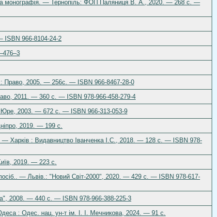
вна монографія. — Тернопіль: ФОП Паляниця В. А., 2020. — 268 с. —
— ISBN 966-8104-24-2
4–476–3
.: Право, 2005. — 256с. — ISBN 966-8467-28-0
раво, 2011. — 360 с. — ISBN 978-966-458-279-4
 Юре, 2003. — 672 с. — ISBN 966-313-053-9
ніпро, 2019. — 199 с.
. — Харків : Видавництво Іванченка І.С., 2018. — 128 с. — ISBN 978-
иїв, 2019. — 223 с.
посіб.. — Львів.: "Новий Світ-2000", 2020. — 429 с. — ISBN 978-617-
на", 2008. — 440 с. — ISBN 978-966-388-225-3
са : Одес. нац. ун-т ім. І. І. Мечникова, 2024. — 91 с.