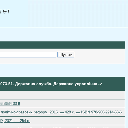
.073.51. Державна служба. Державне управління ->
66-8684-00-9
р політико-правових реформ, 2015. — 428 с. — ISBN 978-966-2214-53-6
У, 2021. — 254 с.