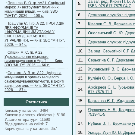
За заг. ред. Кирич Н. Б.
Пришляк В. О. гр. зА21. Соціальні
5.
ISBN 978-617-7875-04-7
мережі як інструмент публічних
комунікацій влади. — Київ: ЗВО
6.
Державна служба : підруч
"МНТУ", 2026. — 108 с.
Трашутін Є. І. гр. А 22. ПРОТИДІЯ
7.
Ківалов С. В. Державна с
ДЕЗІНФОРМАЦІЇ ТА
ІНФОРМАЦІЙНИМ АТАКАМ У
8.
Оболенський О. Ю. Держа
СИСТЕМІ ДЕРЖАВНОГО
УПРАВЛІННЯ. — Київ: ЗВО "МНТУ",
9.
Державна служба: підруч 
2026. — 84 с.
10.
За ред. Серьогіної С.Г. 
Спіцин М. С. гр. А 22.
Удосконалення місцевого
11.
Серьогіна С. Г. Державне
самоврядування в Україні. — Київ:
ЗВО "МНТУ", 2026. — 66 с.
12.
Журавський В. С. Державн
Соломко А. В. гр. А22. Цифрова
комунікація в органах місцевого
13.
Кулініч О. О., Верба І. 
самоврядування:чат-боти, відкриті
дані, портали. — Київ: ЗВО "МНТУ",
Архієреєв С. І., Губанова
14.
2026. — 87 с.
617-7675-11-1
15.
Карташов Є. Г., Євдокимо
Статистика
Ярошевич Н. Б., Кондрат І
Книжок у каталозі: 3494
16.
7519-41-5
Книжок у електр. бібліотеці: 8196
Усього літератури: 11690
17.
Рубцов В. П. Державне уп
Відвідувачів на сайті: 7
Користувачів у каталозі: 357
18.
Уклад.: Узун Ю. В. Держа