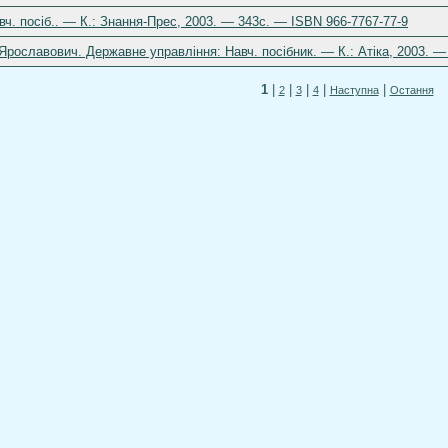
ч. посіб.. — К.: Знання-Прес, 2003. — 343с. — ISBN 966-7767-77-9
ославович. Державне управління: Навч. посібник. — К.: Атіка, 2003. —
1
|
|
|
|
|
2
3
4
Наступна
Остання