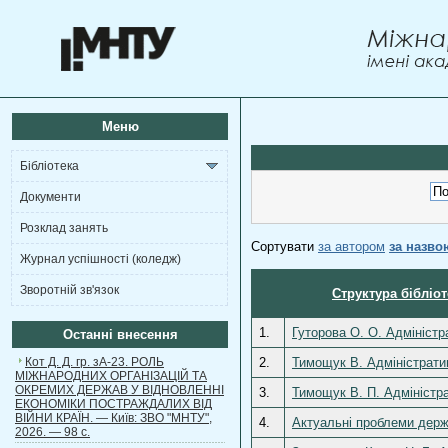
Меню
Бібліотека
Документи
Розклад занять
Сортувати
за автором
за назво
Журнал успішності (коледж)
Зворотній зв'язок
Структура бібліо
1.
Гуторова О. О. Адміністр
Останні внесення
Кот Д. Д. гр. зА-23. РОЛЬ
2.
Тимощук В. Адміністратив
МІЖНАРОДНИХ ОРГАНІЗАЦІЙ ТА
ОКРЕМИХ ДЕРЖАВ У ВІДНОВЛЕННІ
3.
Тимощук В. П. Адміністра
ЕКОНОМІКИ ПОСТРАЖДАЛИХ ВІД
ВІЙНИ КРАЇН. — Київ: ЗВО "МНТУ",
4.
Актуальні проблеми держа
2026. — 98 с.