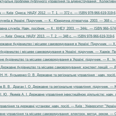
 Актуальні проблеми публічного управління та адміністрування : Колекти
 — Київ; Одеса: НАДУ, 2012. — Т. 1. — 372 с. — ISBN 978-966-619-319-6
лужба в Україні: Підручник. — К.: Юридична література, 2003. — 368 с. 
вна служба: Навч. посібник. — К.: КНЕУ, 2003. — 344с. — ISBN 966–57
— Київ; Одеса: НАДУ, 2013. — Т. 2. — 348 с. — ISBN 978-966-619-319-6
Державне будівництво і місцеве самоврядування в Україні: Підручник. — Х
 будівництво і місцеве самоврядування в Україні: підручник. — Харків: П
е будівництво та місцеве самоврядування в Україні: підручник. — К.: Ін
О. Державне будівництво та місцеве самоврядування: конспект лекцій. — Д
 Н. Н., Кузьменко О. В. Державне та регіональне управління : навч. посіб
в В. В., Драган І. О. Державне та регіональне управління: підручник. — К
. Ю., Якимів А. І. Державне управління інвестиційною діяльністю: навч. 
равління та державні установи: навч. посіб. — Київ : Університет "Украї
вне управління та місцеве самоврядування: електрон. метод. реком. — Оде