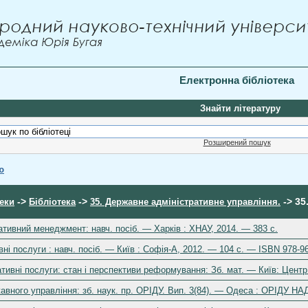
Електронна бібліотека
Знайти літературу
Розширений пошук
ю
->
->
-> 35
теки
Бібліотека
35. Державне адміністративне управління.
ативний менеджмент: навч. посіб. — Харків : ХНАУ, 2014. — 383 с.
ні послуги : навч. посіб. — Київ : Софія-А, 2012. — 104 с. — ISBN 978-9
тивні послуги: стан і перспективи реформування: Зб. мат. — Київ: Цент
вного управління: зб. наук. пр. ОРІДУ. Вип. 3(84). — Одеса : ОРІДУ НАД