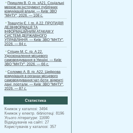
Пришляк В. О. гр. зА21. Соціальні
мережі як інструмент публічних
комунікацій влади. — Київ: ЗВО
"МНТУ", 2026. — 108 с.
Трашутін Є. І. гр. А 22. ПРОТИДІЯ
ДЕЗІНФОРМАЦІЇ ТА
ІНФОРМАЦІЙНИМ АТАКАМ У
СИСТЕМІ ДЕРЖАВНОГО
УПРАВЛІННЯ. — Київ: ЗВО "МНТУ",
2026. — 84 с.
Спіцин М. С. гр. А 22.
Удосконалення місцевого
самоврядування в Україні. — Київ:
ЗВО "МНТУ", 2026. — 66 с.
Соломко А. В. гр. А22. Цифрова
комунікація в органах місцевого
самоврядування:чат-боти, відкриті
дані, портали. — Київ: ЗВО "МНТУ",
2026. — 87 с.
Статистика
Книжок у каталозі: 3494
Книжок у електр. бібліотеці: 8196
Усього літератури: 11690
Відвідувачів на сайті: 27
Користувачів у каталозі: 357