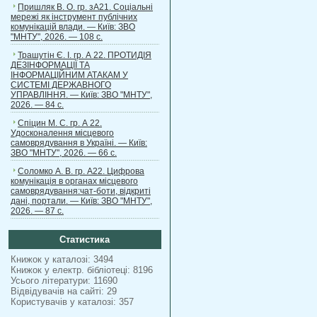
Пришляк В. О. гр. зА21. Соціальні
мережі як інструмент публічних
комунікацій влади. — Київ: ЗВО
"МНТУ", 2026. — 108 с.
Трашутін Є. І. гр. А 22. ПРОТИДІЯ
ДЕЗІНФОРМАЦІЇ ТА
ІНФОРМАЦІЙНИМ АТАКАМ У
СИСТЕМІ ДЕРЖАВНОГО
УПРАВЛІННЯ. — Київ: ЗВО "МНТУ",
2026. — 84 с.
Спіцин М. С. гр. А 22.
Удосконалення місцевого
самоврядування в Україні. — Київ:
ЗВО "МНТУ", 2026. — 66 с.
Соломко А. В. гр. А22. Цифрова
комунікація в органах місцевого
самоврядування:чат-боти, відкриті
дані, портали. — Київ: ЗВО "МНТУ",
2026. — 87 с.
Статистика
Книжок у каталозі: 3494
Книжок у електр. бібліотеці: 8196
Усього літератури: 11690
Відвідувачів на сайті: 29
Користувачів у каталозі: 357