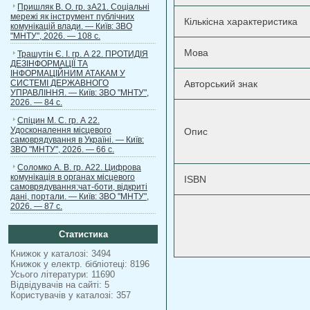
Пришляк В. О. гр. зА21. Соціальні
мережі як інструмент публічних
Кількісна характеристика
комунікацій влади. — Київ: ЗВО
"МНТУ", 2026. — 108 с.
Мова
Трашутін Є. І. гр. А 22. ПРОТИДІЯ
ДЕЗІНФОРМАЦІЇ ТА
ІНФОРМАЦІЙНИМ АТАКАМ У
СИСТЕМІ ДЕРЖАВНОГО
Авторський знак
УПРАВЛІННЯ. — Київ: ЗВО "МНТУ",
2026. — 84 с.
Спіцин М. С. гр. А 22.
Удосконалення місцевого
Опис
самоврядування в Україні. — Київ:
ЗВО "МНТУ", 2026. — 66 с.
Соломко А. В. гр. А22. Цифрова
комунікація в органах місцевого
ISBN
самоврядування:чат-боти, відкриті
дані, портали. — Київ: ЗВО "МНТУ",
2026. — 87 с.
Статистика
Книжок у каталозі: 3494
Книжок у електр. бібліотеці: 8196
Усього літератури: 11690
Відвідувачів на сайті: 5
Користувачів у каталозі: 357