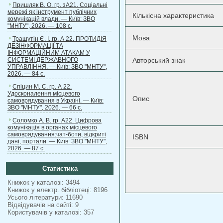
Пришляк В. О. гр. зА21. Соціальні
мережі як інструмент публічних
Кількісна характеристика
комунікацій влади. — Київ: ЗВО
"МНТУ", 2026. — 108 с.
Мова
Трашутін Є. І. гр. А 22. ПРОТИДІЯ
ДЕЗІНФОРМАЦІЇ ТА
ІНФОРМАЦІЙНИМ АТАКАМ У
СИСТЕМІ ДЕРЖАВНОГО
Авторський знак
УПРАВЛІННЯ. — Київ: ЗВО "МНТУ",
2026. — 84 с.
Спіцин М. С. гр. А 22.
Удосконалення місцевого
Опис
самоврядування в Україні. — Київ:
ЗВО "МНТУ", 2026. — 66 с.
Соломко А. В. гр. А22. Цифрова
комунікація в органах місцевого
самоврядування:чат-боти, відкриті
ISBN
дані, портали. — Київ: ЗВО "МНТУ",
2026. — 87 с.
Статистика
Книжок у каталозі: 3494
Книжок у електр. бібліотеці: 8196
Усього літератури: 11690
Відвідувачів на сайті: 9
Користувачів у каталозі: 357