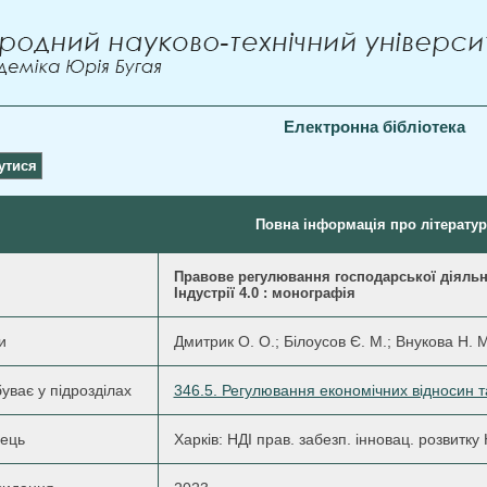
Електронна бібліотека
утися
Повна інформація про літератур
Правове регулювання господарської діяльн
Індустрії 4.0 : монографія
и
Дмитрик О. О.; Білоусов Є. М.; Внукова Н. М
уває у підрозділах
346.5. Регулювання економічних відносин т
ець
Харків: НДІ прав. забезп. інновац. розвитк