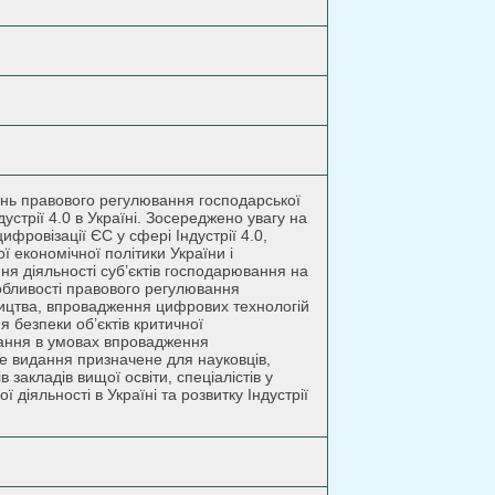
ь правового регулювання господарської
устрії 4.0 в Україні. Зосереджено увагу на
ифровізації ЄС у сфері Індустрії 4.0,
 економічної політики України і
я діяльності суб’єктів господарювання на
особливості правового регулювання
ицтва, впровадження цифрових технологій
 безпеки об’єктів критичної
вання в умовах впровадження
ове видання призначене для науковців,
в закладів вищої освіти, спеціалістів у
діяльності в Україні та розвитку Індустрії