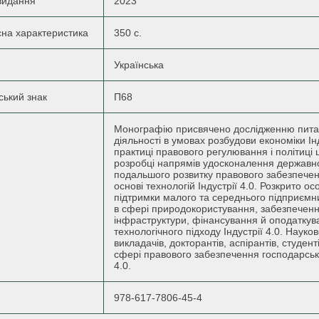
видання
2023
існа характеристика
350 с.
Українська
ський знак
П68
Монографію присвячено дослідженню питан
діяльності в умовах розбудови економіки Інд
практиці правового регулювання і політиці ц
розробці напрямів удосконалення державної
подальшого розвитку правового забезпеченн
основі технологій Індустрії 4.0. Розкрито 
підтримки малого та середнього підприємн
в сфері природокористування, забезпечення
інфраструктури, фінансування й оподатку
технологічного підходу Індустрії 4.0. Наук
викладачів, докторантів, аспірантів, студенті
сфері правового забезпечення господарської 
4.0.
978-617-7806-45-4