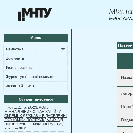
Меню
Поверн
Бібліотека
Документи
Розклад занять
Журнал успішності (коледж)
Назва
Зворотній зв'язок
Автор
Останні внесення
Переб
Кот Д. Д. гр. зА-23. РОЛЬ
МІЖНАРОДНИХ ОРГАНІЗАЦІЙ ТА
ОКРЕМИХ ДЕРЖАВ У ВІДНОВЛЕННІ
Видав
ЕКОНОМІКИ ПОСТРАЖДАЛИХ ВІД
ВІЙНИ КРАЇН. — Київ: ЗВО "МНТУ",
2026. — 98 с.