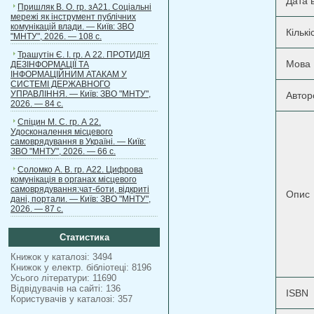
Дата 
Пришляк В. О. гр. зА21. Соціальні
мережі як інструмент публічних
комунікацій влади. — Київ: ЗВО
Кільк
"МНТУ", 2026. — 108 с.
Трашутін Є. І. гр. А 22. ПРОТИДІЯ
Мова
ДЕЗІНФОРМАЦІЇ ТА
ІНФОРМАЦІЙНИМ АТАКАМ У
СИСТЕМІ ДЕРЖАВНОГО
УПРАВЛІННЯ. — Київ: ЗВО "МНТУ",
Автор
2026. — 84 с.
Спіцин М. С. гр. А 22.
Удосконалення місцевого
самоврядування в Україні. — Київ:
ЗВО "МНТУ", 2026. — 66 с.
Соломко А. В. гр. А22. Цифрова
комунікація в органах місцевого
самоврядування:чат-боти, відкриті
Опис
дані, портали. — Київ: ЗВО "МНТУ",
2026. — 87 с.
Статистика
Книжок у каталозі: 3494
Книжок у електр. бібліотеці: 8196
Усього літератури: 11690
Відвідувачів на сайті: 136
ISBN
Користувачів у каталозі: 357