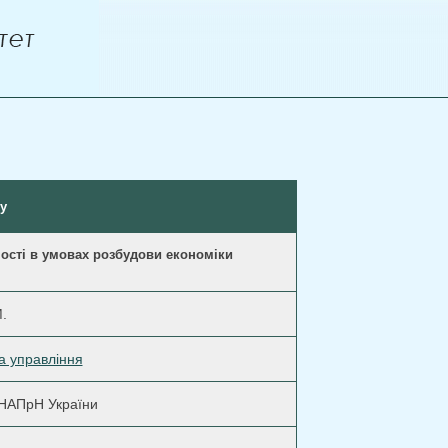
у
ості в умовах розбудови економіки
.
а управління
у НАПрН України