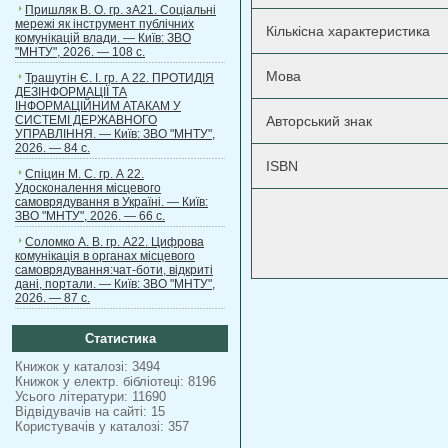
Пришляк В. О. гр. зА21. Соціальні
мережі як інструмент публічних
Кількісна характеристика
комунікацій влади. — Київ: ЗВО
"МНТУ", 2026. — 108 с.
Мова
Трашутін Є. І. гр. А 22. ПРОТИДІЯ
ДЕЗІНФОРМАЦІЇ ТА
ІНФОРМАЦІЙНИМ АТАКАМ У
СИСТЕМІ ДЕРЖАВНОГО
Авторський знак
УПРАВЛІННЯ. — Київ: ЗВО "МНТУ",
2026. — 84 с.
ISBN
Спіцин М. С. гр. А 22.
Удосконалення місцевого
самоврядування в Україні. — Київ:
ЗВО "МНТУ", 2026. — 66 с.
Соломко А. В. гр. А22. Цифрова
комунікація в органах місцевого
самоврядування:чат-боти, відкриті
дані, портали. — Київ: ЗВО "МНТУ",
2026. — 87 с.
Статистика
Книжок у каталозі: 3494
Книжок у електр. бібліотеці: 8196
Усього літератури: 11690
Відвідувачів на сайті: 15
Користувачів у каталозі: 357