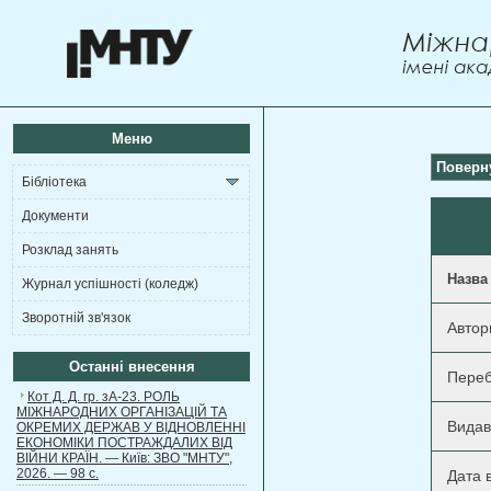
Меню
Поверн
Бібліотека
Документи
Розклад занять
Назва
Журнал успішності (коледж)
Зворотній зв'язок
Автор
Останні внесення
Переб
Кот Д. Д. гр. зА-23. РОЛЬ
МІЖНАРОДНИХ ОРГАНІЗАЦІЙ ТА
Видав
ОКРЕМИХ ДЕРЖАВ У ВІДНОВЛЕННІ
ЕКОНОМІКИ ПОСТРАЖДАЛИХ ВІД
ВІЙНИ КРАЇН. — Київ: ЗВО "МНТУ",
2026. — 98 с.
Дата 