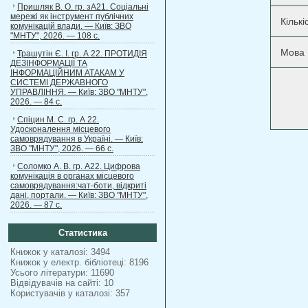
Пришляк В. О. гр. зА21. Соціальні
мережі як інструмент публічних
Кільк
комунікацій влади. — Київ: ЗВО
"МНТУ", 2026. — 108 с.
Мова
Трашутін Є. І. гр. А 22. ПРОТИДІЯ
ДЕЗІНФОРМАЦІЇ ТА
ІНФОРМАЦІЙНИМ АТАКАМ У
СИСТЕМІ ДЕРЖАВНОГО
УПРАВЛІННЯ. — Київ: ЗВО "МНТУ",
2026. — 84 с.
Спіцин М. С. гр. А 22.
Удосконалення місцевого
самоврядування в Україні. — Київ:
ЗВО "МНТУ", 2026. — 66 с.
Соломко А. В. гр. А22. Цифрова
комунікація в органах місцевого
самоврядування:чат-боти, відкриті
дані, портали. — Київ: ЗВО "МНТУ",
2026. — 87 с.
Статистика
Книжок у каталозі: 3494
Книжок у електр. бібліотеці: 8196
Усього літератури: 11690
Відвідувачів на сайті: 10
Користувачів у каталозі: 357