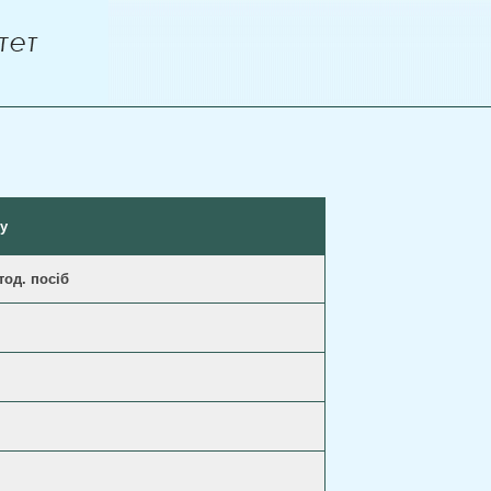
у
тод. посіб