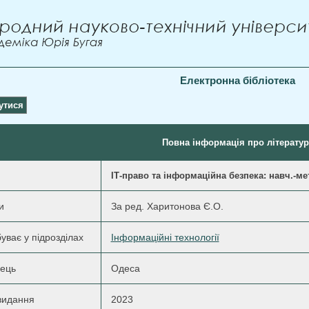
Електронна бібліотека
утися
Повна інформація про літератур
ІТ-право та інформаційна безпека: навч.-ме
и
За ред. Харитонова Є.О.
уває у підрозділах
Інформаційні технології
ець
Одеса
видання
2023