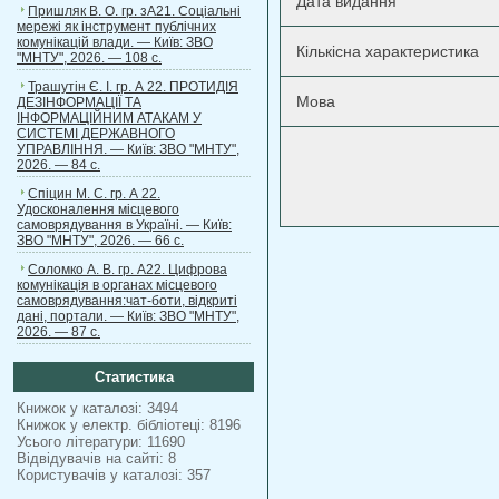
Дата видання
Пришляк В. О. гр. зА21. Соціальні
мережі як інструмент публічних
комунікацій влади. — Київ: ЗВО
Кількісна характеристика
"МНТУ", 2026. — 108 с.
Трашутін Є. І. гр. А 22. ПРОТИДІЯ
Мова
ДЕЗІНФОРМАЦІЇ ТА
ІНФОРМАЦІЙНИМ АТАКАМ У
СИСТЕМІ ДЕРЖАВНОГО
УПРАВЛІННЯ. — Київ: ЗВО "МНТУ",
2026. — 84 с.
Спіцин М. С. гр. А 22.
Удосконалення місцевого
самоврядування в Україні. — Київ:
ЗВО "МНТУ", 2026. — 66 с.
Соломко А. В. гр. А22. Цифрова
комунікація в органах місцевого
самоврядування:чат-боти, відкриті
дані, портали. — Київ: ЗВО "МНТУ",
2026. — 87 с.
Статистика
Книжок у каталозі: 3494
Книжок у електр. бібліотеці: 8196
Усього літератури: 11690
Відвідувачів на сайті: 8
Користувачів у каталозі: 357