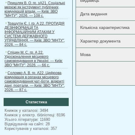
Видавець
Пришляк В. О. гр. зА21. Соціальні
мережі як інструмент публічних
комунікацій влади. — Київ: ЗВО
Дата видання
"МНТУ", 2026. — 108 с.
Трашутін Є. І. гр. А 22. ПРОТИДІЯ
Кількісна характеристика
ДЕЗІНФОРМАЦІЇ ТА
ІНФОРМАЦІЙНИМ АТАКАМ У
СИСТЕМІ ДЕРЖАВНОГО
УПРАВЛІННЯ. — Київ: ЗВО "МНТУ",
Характер документа
2026. — 84 с.
Спіцин М. С. гр. А 22.
Мова
Удосконалення місцевого
самоврядування в Україні. — Київ:
ЗВО "МНТУ", 2026. — 66 с.
Соломко А. В. гр. А22. Цифрова
комунікація в органах місцевого
самоврядування:чат-боти, відкриті
дані, портали. — Київ: ЗВО "МНТУ",
2026. — 87 с.
Статистика
Книжок у каталозі: 3494
Книжок у електр. бібліотеці: 8196
Усього літератури: 11690
Відвідувачів на сайті: 28
Користувачів у каталозі: 357