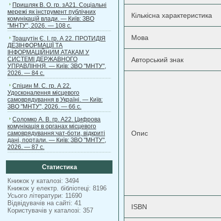
Пришляк В. О. гр. зА21. Соціальні
мережі як інструмент публічних
Кількісна характеристика
комунікацій влади. — Київ: ЗВО
"МНТУ", 2026. — 108 с.
Мова
Трашутін Є. І. гр. А 22. ПРОТИДІЯ
ДЕЗІНФОРМАЦІЇ ТА
ІНФОРМАЦІЙНИМ АТАКАМ У
СИСТЕМІ ДЕРЖАВНОГО
Авторський знак
УПРАВЛІННЯ. — Київ: ЗВО "МНТУ",
2026. — 84 с.
Спіцин М. С. гр. А 22.
Удосконалення місцевого
самоврядування в Україні. — Київ:
ЗВО "МНТУ", 2026. — 66 с.
Соломко А. В. гр. А22. Цифрова
комунікація в органах місцевого
Опис
самоврядування:чат-боти, відкриті
дані, портали. — Київ: ЗВО "МНТУ",
2026. — 87 с.
Статистика
Книжок у каталозі: 3494
Книжок у електр. бібліотеці: 8196
Усього літератури: 11690
Відвідувачів на сайті: 41
ISBN
Користувачів у каталозі: 357