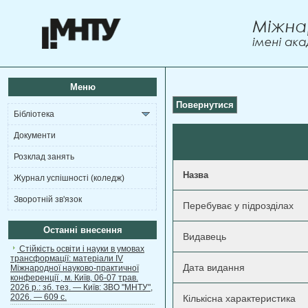
Меню
Повернутися
Бібліотека
Документи
Розклад занять
Назва
Журнал успішності (коледж)
Зворотній зв'язок
Перебуває у підрозділах
Останні внесення
Видавець
Стійкість освіти і науки в умовах
трансформації: матеріали ІV
Дата видання
Міжнародної науково-практичної
конференції , м. Київ, 06-07 трав.
2026 р.: зб. тез. — Київ: ЗВО "МНТУ",
2026. — 609 с.
Кількісна характеристика