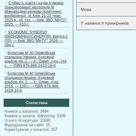
Стійкість освіти і науки в умовах
трансформації: матеріали ІІІ
Мова
Міжнародної науково-практичної
конференції , м. Київ, 21-22 трав.
2025 р.: зб. тез. — Київ: ЗВО "МНТУ",
У наявності примірників
2025. — 410 с.
ECONOMIC SYNERGY
(ЕКОНОМІЧНА СИНЕРГІЯ). Випуск 2
(20). — Київ: ЗВО "МНТУ", 2026. —
394 с.
Булатова М. М. Олімпійська
спадщина України. Художній
альбом. Кн. 2. — К.: Олімп. л-ра, 144
с.. — ISBN 978-966-2419-16-0
Булатова М. М. Олімпійська
спадщина України. Художній
альбом. Кн. 1. — К.: Олімп. л-ра,
2016. — 128 с. — ISBN 978-966-
2419-14-6
Статистика
Книжок у каталозі: 3494
Книжок у електр. бібліотеці: 8196
Усього літератури: 11690
Відвідувачів на сайті: 15
Користувачів у каталозі: 357