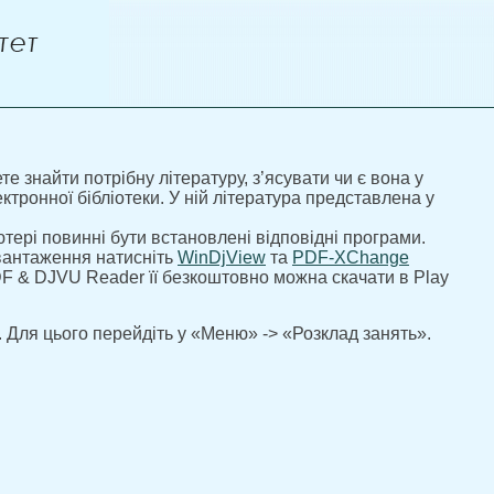
е знайти потрібну літературу, з’ясувати чи є вона у
ектронної бібліотеки. У ній література представлена у
тері повинні бути встановлені відповідні програми.
вантаження натисніть
WinDjView
та
PDF-XChange
F & DJVU Reader її безкоштовно можна скачати в Play
. Для цього перейдіть у «Меню» -> «Розклад занять».