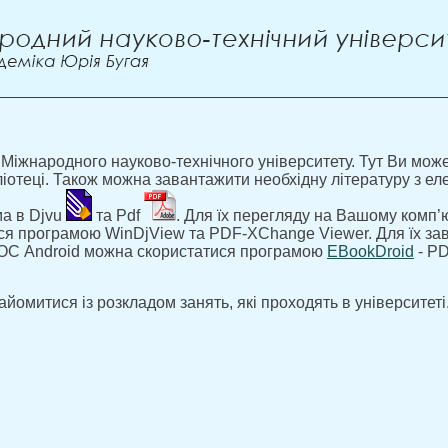
 Міжнародного науково-технічного університету. Тут Ви может
ібліотеці. Також можна завантажити необхідну літературу з ел
ма в Djvu
та Pdf
. Для їх перегляду на Вашому комп’ю
я програмою WinDjView та PDF-XChange Viewer. Для їх за
з ОС Android можна скористатися програмою
EBookDroid
- PD
йомитися із розкладом занять, які проходять в університеті