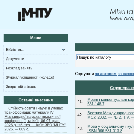
Меню
Бібліотека
Документи
Розклад занять
Сортувати
за автором
за назв
Журнал успішності (коледж)
Зворотній зв'язок
Структура к
Мовні і концептуальні ка
Останні внесення
41.
581-148-7
Стійкість освіти і науки в умовах
трансформації: матеріали ІV
Вестник Международного 
42.
Міжнародної науково-практичної
МСУ, 2002. — № 2, Т.V. 
конференції , м. Київ, 06-07 трав.
2026 р.: зб. тез. — Київ: ЗВО "МНТУ",
Мова у соціальному і кул
43.
2026. — 609 с.
ISBN 966-581-013-8