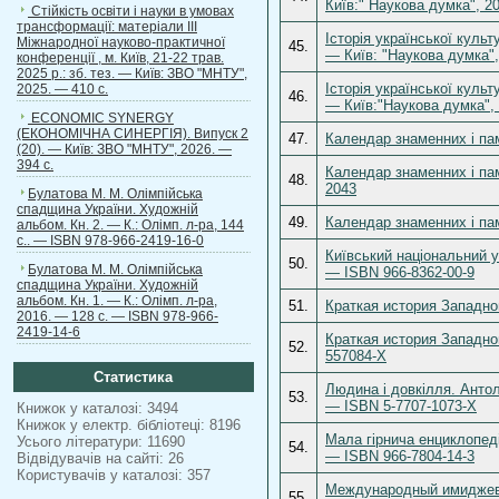
Київ:" Наукова думка", 2
Стійкість освіти і науки в умовах
трансформації: матеріали ІІІ
Історія української культ
Міжнародної науково-практичної
45.
— Київ: "Наукова думка",
конференції , м. Київ, 21-22 трав.
2025 р.: зб. тез. — Київ: ЗВО "МНТУ",
Історія української культ
2025. — 410 с.
46.
— Київ:"Наукова думка",
ECONOMIC SYNERGY
(ЕКОНОМІЧНА СИНЕРГІЯ). Випуск 2
47.
Календар знаменних і пам
(20). — Київ: ЗВО "МНТУ", 2026. —
394 с.
Календар знаменних і пам
48.
2043
Булатова М. М. Олімпійська
спадщина України. Художній
49.
Календар знаменних і пам
альбом. Кн. 2. — К.: Олімп. л-ра, 144
с.. — ISBN 978-966-2419-16-0
Київський національний у
50.
Булатова М. М. Олімпійська
— ISBN 966-8362-00-9
спадщина України. Художній
альбом. Кн. 1. — К.: Олімп. л-ра,
51.
Краткая история Западной
2016. — 128 с. — ISBN 978-966-
2419-14-6
Краткая история Западной
52.
557084-Х
Статистика
Людина і довкілля. Антоло
53.
— ISBN 5-7707-1073-Х
Книжок у каталозі: 3494
Книжок у електр. бібліотеці: 8196
Мала гірнича енциклопеді
Усього літератури: 11690
54.
— ISBN 966-7804-14-3
Відвідувачів на сайті: 26
Користувачів у каталозі: 357
Международный имиджевы
55.