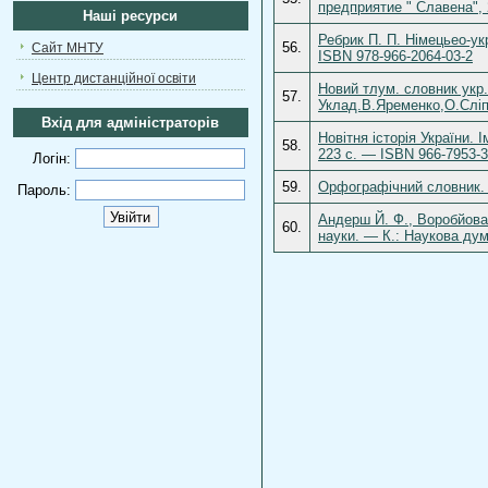
предприятие " Славена", 
Наші ресурси
Ребрик П. П. Німецьео-укр
56.
Сайт МНТУ
ISBN 978-966-2064-03-2
Центр дистанційної освіти
Новий тлум. словник укр.
57.
Уклад.В.Яременко,О.Сліп
Вхід для адміністраторів
Новітня історія України.
58.
223 c. — ISBN 966-7953-3
Логін:
59.
Орфографічний словник. —
Пароль:
Андерш Й. Ф., Воробйова 
60.
науки. — К.: Наукова дум