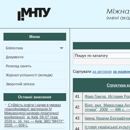
Меню
Бібліотека
Документи
Розклад занять
Сортувати
за автором
за назво
Журнал успішності (коледж)
Зворотній зв'язок
Структура к
41.
Фриз Грегор. История Ро
Останні внесення
Стійкість освіти і науки в умовах
Відп. ред. Мирослава Ант
42.
трансформації: матеріали ІV
літера", 2009. — 496 c. 
Міжнародної науково-практичної
конференції , м. Київ, 06-07 трав.
43.
Імена України.Біографічн
2026 р.: зб. тез. — Київ: ЗВО "МНТУ",
2026. — 609 с.
Історія української культ
44.