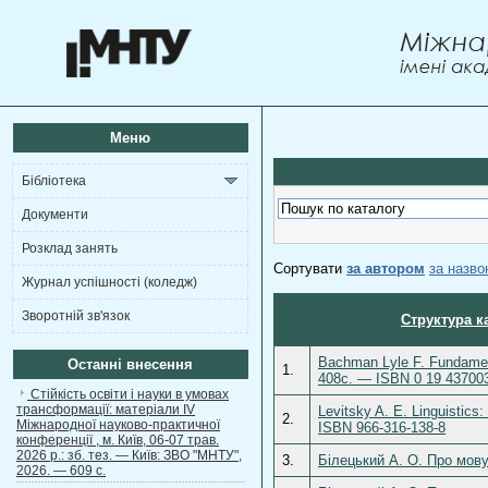
Меню
Бібліотека
Документи
Розклад занять
Сортувати
за автором
за назв
Журнал успішності (коледж)
Зворотній зв'язок
Структура к
Bachman Lyle F. Fundament
Останні внесення
1.
408c. — ISBN 0 19 43700
Стійкість освіти і науки в умовах
трансформації: матеріали ІV
Levitsky A. E. Linguistic
2.
Міжнародної науково-практичної
ISBN 966-316-138-8
конференції , м. Київ, 06-07 трав.
2026 р.: зб. тез. — Київ: ЗВО "МНТУ",
3.
Білецький А. О. Про мову
2026. — 609 с.