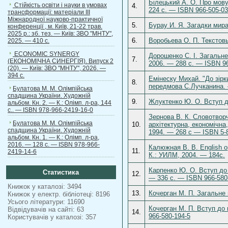
Білецький А. О. Про мову
Стійкість освіти і науки в умовах
4.
224 с. — ISBN 966-505-03
трансформації: матеріали ІІІ
Міжнародної науково-практичної
5.
Бурау И. Я. Загадки мир
конференції , м. Київ, 21-22 трав.
2025 р.: зб. тез. — Київ: ЗВО "МНТУ",
6.
Воробьева О. П. Текстов
2025. — 410 с.
ECONOMIC SYNERGY
Дорошенко С. І. Загальне
7.
(ЕКОНОМІЧНА СИНЕРГІЯ). Випуск 2
2006. — 288 с. — ISBN 96
(20). — Київ: ЗВО "МНТУ", 2026. —
394 с.
Емінеску Михай. "До зірки
8.
передмова С.Лучканина. —
Булатова М. М. Олімпійська
спадщина України. Художній
9.
Жлуктенко Ю. О. Вступ до
альбом. Кн. 2. — К.: Олімп. л-ра, 144
с.. — ISBN 978-966-2419-16-0
Зернова В. К. Словотворч
Булатова М. М. Олімпійська
10.
архітектурна, економічна,
спадщина України. Художній
1994. — 268 c — ISBN 5-
альбом. Кн. 1. — К.: Олімп. л-ра,
2016. — 128 с. — ISBN 978-966-
Калюжная В. В. Еnglish 
11.
2419-14-6
К.: УИЛМ, 2004. — 184с.
Карпенко Ю. О. Вступ до 
Статистика
12.
— 336 с. — ISBN 966-580
Книжок у каталозі: 3494
13.
Кочерган М. П. Загальне 
Книжок у електр. бібліотеці: 8196
Усього літератури: 11690
Кочерган М. П. Вступ до
Відвідувачів на сайті: 63
14.
966-580-194-5
Користувачів у каталозі: 357