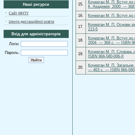
Кочерган М. П. Вступ до
15.
Наші ресурси
К.:Академія, 2000. — 368
Сайт МНТУ
16.
Кочерган М. П. Вступ до 
Центр дистанційної освіти
Кочерган М. П. Основи зі
17.
213-5
Вхід для адміністраторів
Кочерган М. П. Вступ до 
18.
2004. — 368 с. — ISBN 96
Логін:
Кочерган М. П. Словарь 
Пароль:
19.
ISBN 966-580-006-Х
Кочерган М. П. Загальне 
20.
— 463 с. — ISBN 966-580