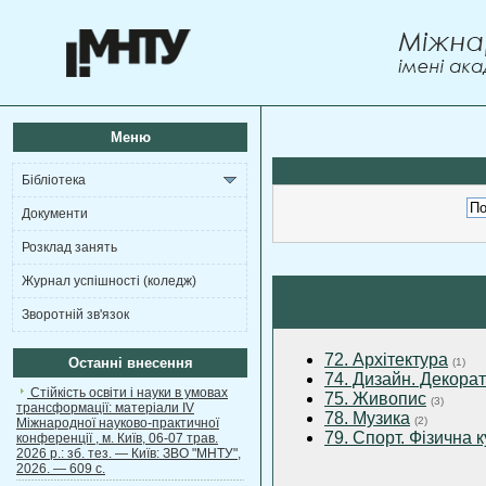
Меню
Бібліотека
Документи
Розклад занять
Журнал успішності (коледж)
Зворотній зв'язок
72. Архітектура
Останні внесення
(1)
74. Дизайн. Декора
Стійкість освіти і науки в умовах
75. Живопис
(3)
трансформації: матеріали ІV
78. Музика
(2)
Міжнародної науково-практичної
79. Спорт. Фізична 
конференції , м. Київ, 06-07 трав.
2026 р.: зб. тез. — Київ: ЗВО "МНТУ",
2026. — 609 с.