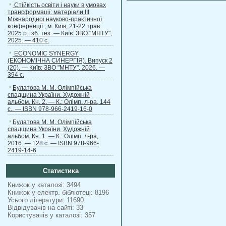
Стійкість освіти і науки в умовах
трансформації: матеріали ІІІ
Міжнародної науково-практичної
конференції , м. Київ, 21-22 трав.
2025 р.: зб. тез. — Київ: ЗВО "МНТУ",
2025. — 410 с.
ECONOMIC SYNERGY
(ЕКОНОМІЧНА СИНЕРГІЯ). Випуск 2
(20). — Київ: ЗВО "МНТУ", 2026. —
394 с.
Булатова М. М. Олімпійська
спадщина України. Художній
альбом. Кн. 2. — К.: Олімп. л-ра, 144
с.. — ISBN 978-966-2419-16-0
Булатова М. М. Олімпійська
спадщина України. Художній
альбом. Кн. 1. — К.: Олімп. л-ра,
2016. — 128 с. — ISBN 978-966-
2419-14-6
Статистика
Книжок у каталозі: 3494
Книжок у електр. бібліотеці: 8196
Усього літератури: 11690
Відвідувачів на сайті: 33
Користувачів у каталозі: 357