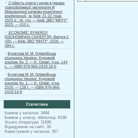
Стійкість освіти і науки в умовах
трансформації: матеріали ІІІ
Міжнародної науково-практичної
конференції , м. Київ, 21-22 трав.
2025 р.: зб. тез. — Київ: ЗВО "МНТУ",
2025. — 410 с.
ECONOMIC SYNERGY
(ЕКОНОМІЧНА СИНЕРГІЯ). Випуск 2
(20). — Київ: ЗВО "МНТУ", 2026. —
394 с.
Булатова М. М. Олімпійська
спадщина України. Художній
альбом. Кн. 2. — К.: Олімп. л-ра, 144
с.. — ISBN 978-966-2419-16-0
Булатова М. М. Олімпійська
спадщина України. Художній
альбом. Кн. 1. — К.: Олімп. л-ра,
2016. — 128 с. — ISBN 978-966-
2419-14-6
Статистика
Книжок у каталозі: 3494
Книжок у електр. бібліотеці: 8196
Усього літератури: 11690
Відвідувачів на сайті: 39
Користувачів у каталозі: 357