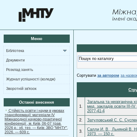
Меню
Бібліотека
Документи
Розклад занять
Сортувати
за автором
за назв
Журнал успішності (коледж)
Зворотній зв'язок
Стру
Загальна та неорганічна х
Останні внесення
1.
мед. закладів освіти III-I
Стійкість освіти і науки в умовах
2077-41-4
трансформації: матеріали ІV
Міжнародної науково-практичної
2.
Затуловський С. С. Суспен
конференції , м. Київ, 06-07 трав.
2026 р.: зб. тез. — Київ: ЗВО "МНТУ",
Салли И. В., Льняной В. Н
3.
2026. — 609 с.
1973. — 150 c.