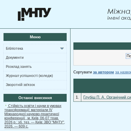
Меню
Бібліотека
Документи
Розклад занять
Сортувати
за автором
за назв
Журнал успішності (коледж)
Зворотній зв'язок
1.
Глубіш П. А. Органічний си
Останні внесення
Стійкість освіти і науки в умовах
трансформації: матеріали ІV
Міжнародної науково-практичної
конференції , м. Київ, 06-07 трав.
2026 р.: зб. тез. — Київ: ЗВО "МНТУ",
2026. — 609 с.