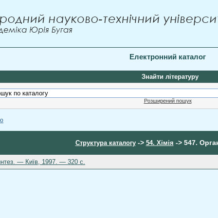
Електронний каталог
Знайти літературу
Розширений пошук
ою
->
-> 547. Орган
Структура каталогу
54. Хімія
нтез. — Київ, 1997. — 320 c.