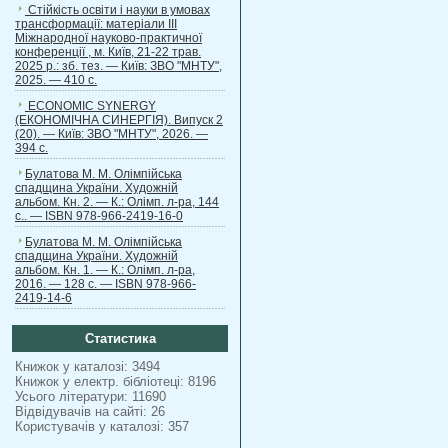
Стійкість освіти і науки в умовах
трансформації: матеріали ІІІ
Міжнародної науково-практичної
конференції , м. Київ, 21-22 трав.
2025 р.: зб. тез. — Київ: ЗВО "МНТУ",
2025. — 410 с.
ECONOMIC SYNERGY
(ЕКОНОМІЧНА СИНЕРГІЯ). Випуск 2
(20). — Київ: ЗВО "МНТУ", 2026. —
394 с.
Булатова М. М. Олімпійська
спадщина України. Художній
альбом. Кн. 2. — К.: Олімп. л-ра, 144
с.. — ISBN 978-966-2419-16-0
Булатова М. М. Олімпійська
спадщина України. Художній
альбом. Кн. 1. — К.: Олімп. л-ра,
2016. — 128 с. — ISBN 978-966-
2419-14-6
Статистика
Книжок у каталозі: 3494
Книжок у електр. бібліотеці: 8196
Усього літератури: 11690
Відвідувачів на сайті: 26
Користувачів у каталозі: 357