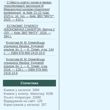
Стійкість освіти і науки в умовах
трансформації: матеріали ІІІ
Міжнародної науково-практичної
конференції , м. Київ, 21-22 трав.
2025 р.: зб. тез. — Київ: ЗВО "МНТУ",
2025. — 410 с.
ECONOMIC SYNERGY
(ЕКОНОМІЧНА СИНЕРГІЯ). Випуск 2
(20). — Київ: ЗВО "МНТУ", 2026. —
394 с.
Булатова М. М. Олімпійська
спадщина України. Художній
альбом. Кн. 2. — К.: Олімп. л-ра, 144
с.. — ISBN 978-966-2419-16-0
Булатова М. М. Олімпійська
спадщина України. Художній
альбом. Кн. 1. — К.: Олімп. л-ра,
2016. — 128 с. — ISBN 978-966-
2419-14-6
Статистика
Книжок у каталозі: 3494
Книжок у електр. бібліотеці: 8196
Усього літератури: 11690
Відвідувачів на сайті: 129
Користувачів у каталозі: 357