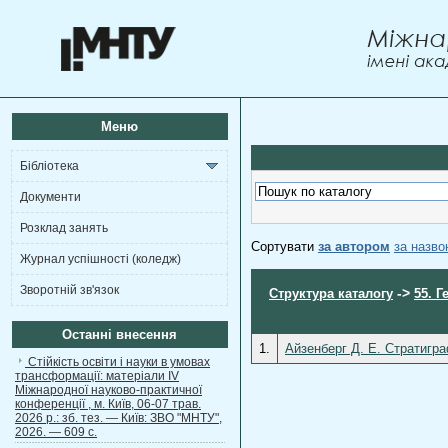
Меню
Бібліотека
Документи
Розклад занять
Сортувати
за автором
за назв
Журнал успішності (коледж)
Зворотній зв'язок
->
Структура каталогу
55. Г
Останні внесення
1.
Айзенберг Д. Е. Стратигра
Стійкість освіти і науки в умовах
трансформації: матеріали ІV
Міжнародної науково-практичної
конференції , м. Київ, 06-07 трав.
2026 р.: зб. тез. — Київ: ЗВО "МНТУ",
2026. — 609 с.