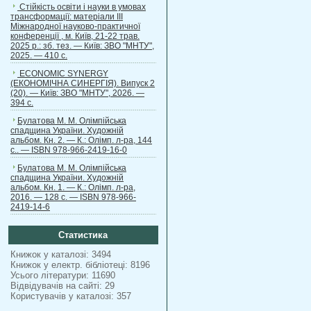
Стійкість освіти і науки в умовах
трансформації: матеріали ІІІ
Міжнародної науково-практичної
конференції , м. Київ, 21-22 трав.
2025 р.: зб. тез. — Київ: ЗВО "МНТУ",
2025. — 410 с.
ECONOMIC SYNERGY
(ЕКОНОМІЧНА СИНЕРГІЯ). Випуск 2
(20). — Київ: ЗВО "МНТУ", 2026. —
394 с.
Булатова М. М. Олімпійська
спадщина України. Художній
альбом. Кн. 2. — К.: Олімп. л-ра, 144
с.. — ISBN 978-966-2419-16-0
Булатова М. М. Олімпійська
спадщина України. Художній
альбом. Кн. 1. — К.: Олімп. л-ра,
2016. — 128 с. — ISBN 978-966-
2419-14-6
Статистика
Книжок у каталозі: 3494
Книжок у електр. бібліотеці: 8196
Усього літератури: 11690
Відвідувачів на сайті: 29
Користувачів у каталозі: 357