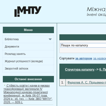
Меню
Бібліотека
Документи
Розклад занять
Сортувати
за автором
за назв
Журнал успішності (коледж)
Зворотній зв'язок
->
Структура каталогу
6. П
Останні внесення
1.
Фиделев А. С. Подьемно-т
Стійкість освіти і науки в умовах
трансформації: матеріали ІV
Міжнародної науково-практичної
конференції , м. Київ, 06-07 трав.
2026 р.: зб. тез. — Київ: ЗВО "МНТУ",
2026. — 609 с.