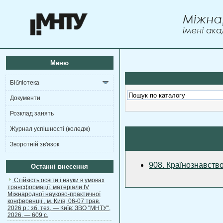
Меню
Бібліотека
Документи
Розклад занять
Журнал успішності (коледж)
Зворотній зв'язок
908. Країнознавств
Останні внесення
Стійкість освіти і науки в умовах
трансформації: матеріали ІV
Міжнародної науково-практичної
конференції , м. Київ, 06-07 трав.
2026 р.: зб. тез. — Київ: ЗВО "МНТУ",
2026. — 609 с.