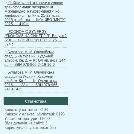
Стійкість освіти і науки в умовах
трансформації: матеріали ІІІ
Міжнародної науково-практичної
конференції , м. Київ, 21-22 трав.
2025 р.: зб. тез. — Київ: ЗВО "МНТУ",
2025. — 410 с.
ECONOMIC SYNERGY
(ЕКОНОМІЧНА СИНЕРГІЯ). Випуск 2
(20). — Київ: ЗВО "МНТУ", 2026. —
394 с.
Булатова М. М. Олімпійська
спадщина України. Художній
альбом. Кн. 2. — К.: Олімп. л-ра, 144
с.. — ISBN 978-966-2419-16-0
Булатова М. М. Олімпійська
спадщина України. Художній
альбом. Кн. 1. — К.: Олімп. л-ра,
2016. — 128 с. — ISBN 978-966-
2419-14-6
Статистика
Книжок у каталозі: 3494
Книжок у електр. бібліотеці: 8196
Усього літератури: 11690
Відвідувачів на сайті: 3
Користувачів у каталозі: 357