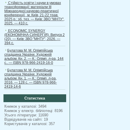
Стійкість освіти і науки в умовах
трансформації: матеріали ІІІ
Міжнародної науково-практичної
конференції , м. Київ, 21-22 трав.
2025 р.: зб. тез. — Київ: ЗВО "МНТУ",
2025. — 410 с.
ECONOMIC SYNERGY
(ЕКОНОМІЧНА СИНЕРГІЯ). Випуск 2
(20). — Київ: ЗВО "МНТУ", 2026. —
394 с.
Булатова М. М. Олімпійська
спадщина України. Художній
альбом. Кн. 2. — К.: Олімп. л-ра, 144
с.. — ISBN 978-966-2419-16-0
Булатова М. М. Олімпійська
спадщина України. Художній
альбом. Кн. 1. — К.: Олімп. л-ра,
2016. — 128 с. — ISBN 978-966-
2419-14-6
Статистика
Книжок у каталозі: 3494
Книжок у електр. бібліотеці: 8196
Усього літератури: 11690
Відвідувачів на сайті: 19
Користувачів у каталозі: 357