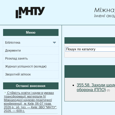
Меню
Бібліотека
Документи
Розклад занять
Журнал успішності (коледж)
Зворотній зв'язок
355.58. Заходи щод
Останні внесення
оборона (ППО)
(2)
Стійкість освіти і науки в умовах
трансформації: матеріали ІV
Міжнародної науково-практичної
конференції , м. Київ, 06-07 трав.
2026 р.: зб. тез. — Київ: ЗВО "МНТУ",
2026. — 609 с.