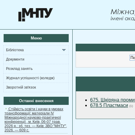
Меню
Бібліотека
Документи
Розклад занять
Журнал успішності (коледж)
Зворотній зв'язок
675. Шкіряна проми
Останні внесення
678.5 Пластмаси
(1)
Стійкість освіти і науки в умовах
трансформації: матеріали ІV
Міжнародної науково-практичної
конференції , м. Київ, 06-07 трав.
2026 р.: зб. тез. — Київ: ЗВО "МНТУ",
2026. — 609 с.