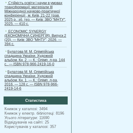
Стійкість освіти і науки в умовах
трансформації: матеріали ІІІ
Міжнародної науково-практичної
конференції , м. Київ, 21-22 трав.
2025 р.: зб. тез. — Київ: ЗВО "МНТУ",
2025. — 410 с.
ECONOMIC SYNERGY
(ЕКОНОМІЧНА СИНЕРГІЯ). Випуск 2
(20). — Київ: ЗВО "МНТУ", 2026. —
394 с.
Булатова М. М. Олімпійська
спадщина України. Художній
альбом. Кн. 2. — К.: Олімп. л-ра, 144
с.. — ISBN 978-966-2419-16-0
Булатова М. М. Олімпійська
спадщина України. Художній
альбом. Кн. 1. — К.: Олімп. л-ра,
2016. — 128 с. — ISBN 978-966-
2419-14-6
Статистика
Книжок у каталозі: 3494
Книжок у електр. бібліотеці: 8196
Усього літератури: 11690
Відвідувачів на сайті: 25
Користувачів у каталозі: 357