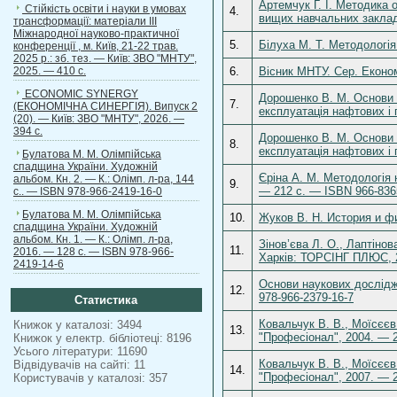
Артемчук Г. І. Методика 
Стійкість освіти і науки в умовах
4.
вищих навчальних заклад
трансформації: матеріали ІІІ
Міжнародної науково-практичної
5.
Білуха М. Т. Методологія
конференції , м. Київ, 21-22 трав.
2025 р.: зб. тез. — Київ: ЗВО "МНТУ",
2025. — 410 с.
6.
Вісник МНТУ. Сер. Економ
ECONOMIC SYNERGY
Дорошенко В. М. Основи 
7.
(ЕКОНОМІЧНА СИНЕРГІЯ). Випуск 2
експлуатація нафтових і 
(20). — Київ: ЗВО "МНТУ", 2026. —
394 с.
Дорошенко В. М. Основи н
8.
експлуатація нафтових і 
Булатова М. М. Олімпійська
спадщина України. Художній
Єріна А. М. Методологія 
альбом. Кн. 2. — К.: Олімп. л-ра, 144
9.
— 212 с. — ISBN 966-836
с.. — ISBN 978-966-2419-16-0
Булатова М. М. Олімпійська
10.
Жуков В. Н. История и ф
спадщина України. Художній
альбом. Кн. 1. — К.: Олімп. л-ра,
Зінов’єва Л. О., Лаптінов
11.
2016. — 128 с. — ISBN 978-966-
Харків: ТОРСІНГ ПЛЮС, 2
2419-14-6
Основи наукових дослідж
12.
978-966-2379-16-7
Статистика
Ковальчук В. В., Моїсєєв
Книжок у каталозі: 3494
13.
"Професіонал", 2004. — 2
Книжок у електр. бібліотеці: 8196
Усього літератури: 11690
Ковальчук В. В., Моїсєєв
Відвідувачів на сайті: 11
14.
"Професіонал", 2007. — 2
Користувачів у каталозі: 357