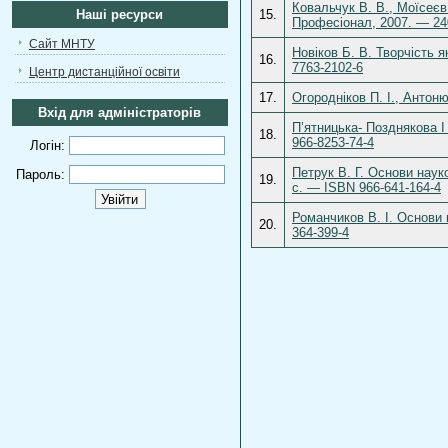
Ковальчук В. В., Моїсеєв
Наші ресурси
15.
Професіонал, 2007. — 24
Сайт МНТУ
Новіков Б. В. Творчість 
16.
7763-2102-6
Центр дистанційної освіти
17.
Огородніков П. І., Антон
Вхід для адміністраторів
П’ятницька- Позднякова І
18.
966-8253-74-4
Логін:
Петрук В. Г. Основи наук
Пароль:
19.
c. — ISBN 966-641-164-4
Романчиков В. І. Основи
20.
364-399-4