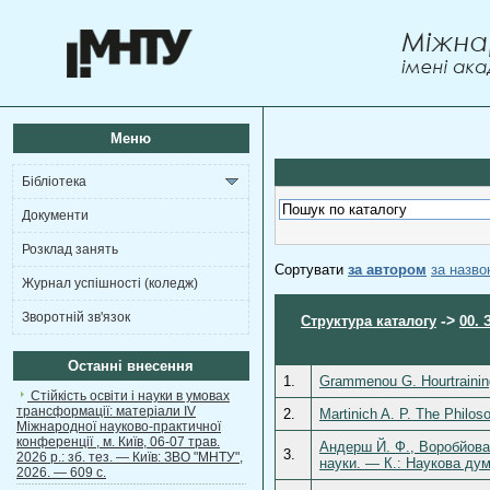
Меню
Бібліотека
Документи
Розклад занять
Сортувати
за автором
за назв
Журнал успішності (коледж)
Зворотній зв'язок
->
Структура каталогу
00. 
Останні внесення
1.
Grammenou G. Hourtraini
Стійкість освіти і науки в умовах
трансформації: матеріали ІV
2.
Martinich A. P. The Philos
Міжнародної науково-практичної
конференції , м. Київ, 06-07 трав.
Андерш Й. Ф., Воробйова 
3.
2026 р.: зб. тез. — Київ: ЗВО "МНТУ",
науки. — К.: Наукова дум
2026. — 609 с.