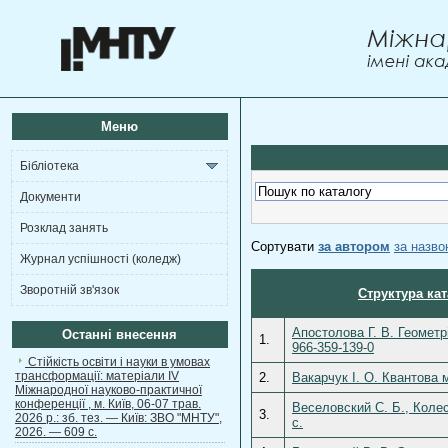
Меню
Бібліотека
Документи
Розклад занять
Сортувати
за автором
за назв
Журнал успішності (коледж)
Зворотній зв'язок
Структура кат
Апостолова Г. В. Геометрі
Останні внесення
1.
966-359-139-0
Стійкість освіти і науки в умовах
трансформації: матеріали ІV
2.
Вакарчук І. О. Квантова 
Міжнародної науково-практичної
конференції , м. Київ, 06-07 трав.
Веселовский С. Б., Коле
3.
2026 р.: зб. тез. — Київ: ЗВО "МНТУ",
c.
2026. — 609 с.