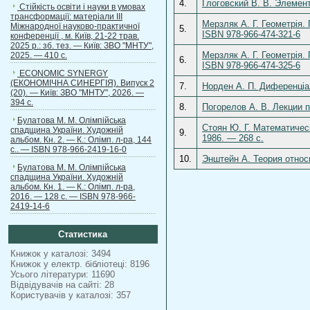
4.
Глоговский В. В. Элемен
Стійкість освіти і науки в умовах
трансформації: матеріали ІІІ
Мерзляк А. Г. Геометрія.
Міжнародної науково-практичної
5.
ISBN 978-966-474-321-6
конференції , м. Київ, 21-22 трав.
2025 р.: зб. тез. — Київ: ЗВО "МНТУ",
Мерзляк А. Г. Геометрія.
2025. — 410 с.
6.
ISBN 978-966-474-325-6
ECONOMIC SYNERGY
(ЕКОНОМІЧНА СИНЕРГІЯ). Випуск 2
7.
Норден А. П. Диференціал
(20). — Київ: ЗВО "МНТУ", 2026. —
394 с.
8.
Погорелов А. В. Лекции 
Булатова М. М. Олімпійська
Стоян Ю. Г. Математичес
спадщина України. Художній
9.
1986. — 268 c.
альбом. Кн. 2. — К.: Олімп. л-ра, 144
с.. — ISBN 978-966-2419-16-0
10.
Энштейн А. Теория относ
Булатова М. М. Олімпійська
спадщина України. Художній
альбом. Кн. 1. — К.: Олімп. л-ра,
2016. — 128 с. — ISBN 978-966-
2419-14-6
Статистика
Книжок у каталозі: 3494
Книжок у електр. бібліотеці: 8196
Усього літератури: 11690
Відвідувачів на сайті: 28
Користувачів у каталозі: 357