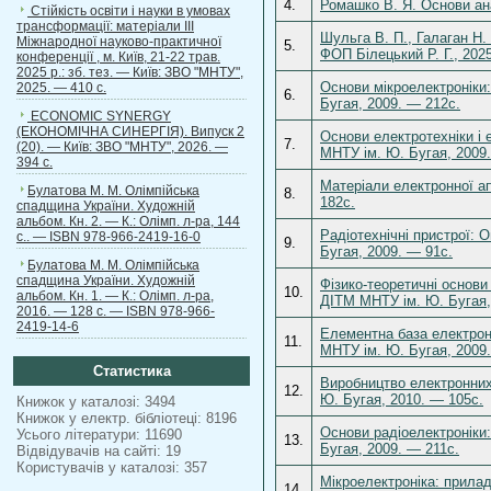
4.
Ромашко В. Я. Основи ана
Стійкість освіти і науки в умовах
трансформації: матеріали ІІІ
Шульга В. П., Галаган Н.
Міжнародної науково-практичної
5.
ФОП Білецький Р. Г., 202
конференції , м. Київ, 21-22 трав.
2025 р.: зб. тез. — Київ: ЗВО "МНТУ",
Основи мікроелектроніки:
2025. — 410 с.
6.
Бугая, 2009. — 212с.
ECONOMIC SYNERGY
(ЕКОНОМІЧНА СИНЕРГІЯ). Випуск 2
Основи електротехніки і 
7.
(20). — Київ: ЗВО "МНТУ", 2026. —
МНТУ ім. Ю. Бугая, 2009
394 с.
Матеріали електронної ап
Булатова М. М. Олімпійська
8.
182с.
спадщина України. Художній
альбом. Кн. 2. — К.: Олімп. л-ра, 144
Радіотехнічні пристрої: 
с.. — ISBN 978-966-2419-16-0
9.
Бугая, 2009. — 91с.
Булатова М. М. Олімпійська
спадщина України. Художній
Фізико-теоретичні основи
10.
альбом. Кн. 1. — К.: Олімп. л-ра,
ДІТМ МНТУ ім. Ю. Бугая,
2016. — 128 с. — ISBN 978-966-
2419-14-6
Елементна база електронн
11.
МНТУ ім. Ю. Бугая, 2009
Статистика
Виробництво електронних 
12.
Ю. Бугая, 2010. — 105с.
Книжок у каталозі: 3494
Книжок у електр. бібліотеці: 8196
Основи радіоелектроніки:
Усього літератури: 11690
13.
Бугая, 2009. — 211с.
Відвідувачів на сайті: 19
Користувачів у каталозі: 357
Мікроелектроніка: прилад
14.