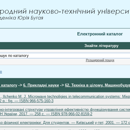
Електронний каталог
Знайти літературу
Розширений пошук
ою
->
->
 каталогу
6. Прикладні науки
62. Техніка в цілому. Машинобуду
M., Ilchenko M. J. Microwave technoligies in telecommunication systems: М
2 p.: fig. — ISBN 966-575-160-3
но-інтегровані структури управління ефективністю функціонування систе
Н України, 2017. — 258 с. — ISBN 978-966-02-8159-2
о фізичної електроніки: Для студентов. — Київський у-тет, 2001. — 172 c