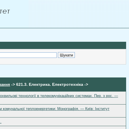
-> 621.3. Електрика. Електротехніка ->
вання
ікрохвильові технології в телекомунікаційних системах. Пер. з рос. —
м комунальної теплоенергетики: Монографія. — Київ: Інститут
.