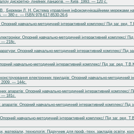
лізу дискретно- лінійних ланцюгів. — Київ, 1993. — 120 c.
 В., Беркман Л. Н. Система управління інфокомунікаційними мережами на 
5. — 380 с. — ISBN 978-617-8530-26-6
 Опорний навчально-методичний інтерактивний комплекс/ Під заг. ред. Т
електроніки: Опорний навчально-методичний інтерактивний комплекс/ Під 
. — 218с.
аратури: Опорний навчально-методичний інтерактивний комплекс/ Під за
Опорний навчально-методичний інтерактивний комплекс/ Під заг. ред. Т.В
 конструювання електронних приладів: Опорний навчально-методичний інт
 2009. — 144с.
их апаратів: Опорний навчально-методичний інтерактивний комплекс/ Під
. — 181с.
апаратів: Опорний навчально-методичний інтерактивний комплекс/ Під за
Опорний навчально-методичний інтерактивний комплекс/ Під заг. ред. Т.
и, матеріали, технологія: Підручник для проф.-техн. закладів освіти, ко