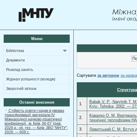
Меню
Бібліотека
Документи
Розклад занять
Сортувати
за автором
за назв
Журнал успішності (коледж)
Зворотній зв'язок
Структура
Babak V. P., Narytnik T. 
Останні внесення
1.
Kyiv: Tehnika, 2002. — 27
Стійкість освіти і науки в умовах
трансформації: матеріали ІV
Ковалко О. М. Вертикаль
2.
Міжнародної науково-практичної
технічної теплофізики НА
конференції , м. Київ, 06-07 трав.
2026 р.: зб. тез. — Київ: ЗВО "МНТУ",
3.
Левитський С. М. Вступ д
2026. — 609 с.