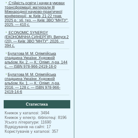
Стійкість освіти і науки в умовах
трансформації: матеріали ІІІ
Міжнародної науково-практичної
конференції , м. Київ, 21-22 трав.
2025 р.: зб. тез. — Київ: ЗВО "МНТУ",
2025. — 410 с.
ECONOMIC SYNERGY
(ЕКОНОМІЧНА СИНЕРГІЯ). Випуск 2
(20). — Київ: ЗВО "МНТУ", 2026. —
394 с.
Булатова М. М. Олімпійська
спадщина України. Художній
альбом. Кн. 2. — К.: Олімп. л-ра, 144
с.. — ISBN 978-966-2419-16-0
Булатова М. М. Олімпійська
спадщина України. Художній
альбом. Кн. 1. — К.: Олімп. л-ра,
2016. — 128 с. — ISBN 978-966-
2419-14-6
Статистика
Книжок у каталозі: 3494
Книжок у електр. бібліотеці: 8196
Усього літератури: 11690
Відвідувачів на сайті: 17
Користувачів у каталозі: 357