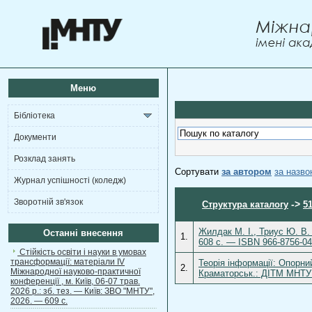
Меню
Бібліотека
Документи
Розклад занять
Сортувати
за автором
за назв
Журнал успішності (коледж)
Зворотній зв'язок
->
Структура каталогу
5
Жилдак М. І., Триус Ю. В. 
Останні внесення
1.
608 с. — ISBN 966-8756-04
Стійкість освіти і науки в умовах
трансформації: матеріали ІV
Теорія інформації: Опорни
2.
Міжнародної науково-практичної
Краматорськ.: ДІТМ МНТУ 
конференції , м. Київ, 06-07 трав.
2026 р.: зб. тез. — Київ: ЗВО "МНТУ",
2026. — 609 с.