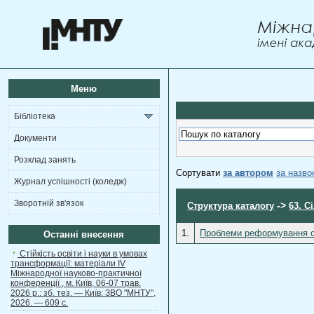
Меню
Бібліотека
Документи
Розклад занять
Сортувати
за автором
за назв
Журнал успішності (коледж)
Зворотній зв'язок
->
Структура каталогу
63. С
1.
Проблеми реформування соц
Останні внесення
Стійкість освіти і науки в умовах
трансформації: матеріали ІV
Міжнародної науково-практичної
конференції , м. Київ, 06-07 трав.
2026 р.: зб. тез. — Київ: ЗВО "МНТУ",
2026. — 609 с.