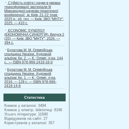
Стійкість освіти і науки в умовах
трансформації: матеріали ІІІ
Міжнародної науково-практичної
конференції , м. Київ, 21-22 трав.
2025 р.: зб. тез. — Київ: ЗВО "МНТУ",
2025. — 410 с.
ECONOMIC SYNERGY
(ЕКОНОМІЧНА СИНЕРГІЯ). Випуск 2
(20). — Київ: ЗВО "МНТУ", 2026. —
394 с.
Булатова М. М. Олімпійська
спадщина України. Художній
альбом. Кн. 2. — К.: Олімп. л-ра, 144
с.. — ISBN 978-966-2419-16-0
Булатова М. М. Олімпійська
спадщина України. Художній
альбом. Кн. 1. — К.: Олімп. л-ра,
2016. — 128 с. — ISBN 978-966-
2419-14-6
Статистика
Книжок у каталозі: 3494
Книжок у електр. бібліотеці: 8196
Усього літератури: 11690
Відвідувачів на сайті: 27
Користувачів у каталозі: 357