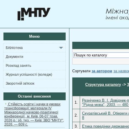
Меню
Бібліотека
Документи
Розклад занять
Сортувати
за автором
за назв
Журнал успішності (коледж)
Зворотній зв'язок
->
Структура каталогу
Останні внесення
Резніченко В. І. Довідник
1.
Стійкість освіти і науки в умовах
"Рідна мова", 2003. — 480 
трансформації: матеріали ІV
Міжнародної науково-практичної
Скуратівський В. Обереги 
2.
конференції , м. Київ, 06-07 трав.
8
2026 р.: зб. тез. — Київ: ЗВО "МНТУ",
2026. — 609 с.
3.
Етика поведінки державних