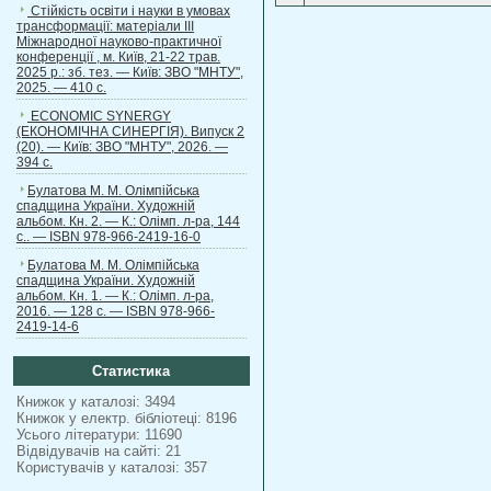
Стійкість освіти і науки в умовах
трансформації: матеріали ІІІ
Міжнародної науково-практичної
конференції , м. Київ, 21-22 трав.
2025 р.: зб. тез. — Київ: ЗВО "МНТУ",
2025. — 410 с.
ECONOMIC SYNERGY
(ЕКОНОМІЧНА СИНЕРГІЯ). Випуск 2
(20). — Київ: ЗВО "МНТУ", 2026. —
394 с.
Булатова М. М. Олімпійська
спадщина України. Художній
альбом. Кн. 2. — К.: Олімп. л-ра, 144
с.. — ISBN 978-966-2419-16-0
Булатова М. М. Олімпійська
спадщина України. Художній
альбом. Кн. 1. — К.: Олімп. л-ра,
2016. — 128 с. — ISBN 978-966-
2419-14-6
Статистика
Книжок у каталозі: 3494
Книжок у електр. бібліотеці: 8196
Усього літератури: 11690
Відвідувачів на сайті: 21
Користувачів у каталозі: 357