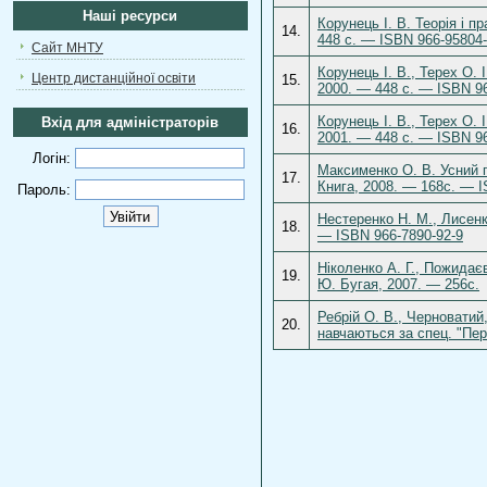
Наші ресурси
Корунець І. В. Теорія і 
14.
448 с. — ISBN 966-95804-
Сайт МНТУ
Корунець І. В., Терех О. 
Центр дистанційної освіти
15.
2000. — 448 с. — ISBN 96
Корунець І. В., Терех О. 
Вхід для адміністраторів
16.
2001. — 448 с. — ISBN 96
Логін:
Максименко О. В. Усний п
17.
Книга, 2008. — 168с. — I
Пароль:
Нестеренко Н. М., Лисенко
18.
— ISBN 966-7890-92-9
Ніколенко А. Г., Пожидає
19.
Ю. Бугая, 2007. — 256с.
Ребрій О. В., Черноватий
20.
навчаються за спец. "Пер