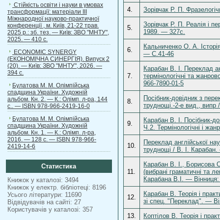
Стійкість освіти і науки в умовах
4.
Зорівчак Р. П. Фразелогі
трансформації: матеріали ІІІ
Міжнародної науково-практичної
Зорівчак Р. П. Реалія і п
конференції , м. Київ, 21-22 трав.
5.
1989. — 327с.
2025 р.: зб. тез. — Київ: ЗВО "МНТУ",
2025. — 410 с.
Кальниченко О. А. Історі
6.
ECONOMIC SYNERGY
— С.41-46
(ЕКОНОМІЧНА СИНЕРГІЯ). Випуск 2
(20). — Київ: ЗВО "МНТУ", 2026. —
Карабан В. І. Переклад ан
394 с.
7.
термінологічні та жанров
966-7890-01-5
Булатова М. М. Олімпійська
спадщина України. Художній
Посібник-довідник з перек
альбом. Кн. 2. — К.: Олімп. л-ра, 144
8.
труднощі.-2-е вид., випр 
с.. — ISBN 978-966-2419-16-0
Булатова М. М. Олімпійська
Карабан В. І. Посібник-до
9.
спадщина України. Художній
Ч.2. Термінологічні і жа
альбом. Кн. 1. — К.: Олімп. л-ра,
2016. — 128 с. — ISBN 978-966-
Переклад англійської наук
10.
2419-14-6
труднощі / В. І. Карабан
Карабан В. І., Борисова О
Статистика
11.
(вибрані граматичні та ле
Карабана В.І. — Вінниця:
Книжок у каталозі: 3494
Книжок у електр. бібліотеці: 8196
Карабан В. Теорія і практ
Усього літератури: 11690
12.
зі спец. "Переклад". — В
Відвідувачів на сайті: 27
Користувачів у каталозі: 357
13.
Коптілов В. Теорія і прак