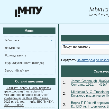
Меню
Бібліотека
Документи
Розклад занять
Сортувати
за автором
за назв
Журнал успішності (коледж)
Зворотній зв'язок
Структура
James Greenough, Джеймс 
Останні внесення
1.
Company, 1961. — 431c/
Стійкість освіти і науки в умовах
трансформації: матеріали ІV
Nikolenko A. G. Translatin
2.
Міжнародної науково-практичної
Книжкове видавництво НА
конференції , м. Київ, 06-07 трав.
2026 р.: зб. тез. — Київ: ЗВО "МНТУ",
Верба Г. Г. Усний перекл
3.
2026. — 609 с.
К.: КНУ ім. Т.Шевченка, 