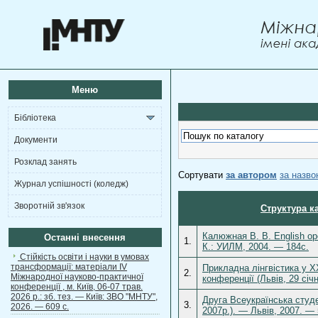
Меню
Бібліотека
Документи
Розклад занять
Сортувати
за автором
за назв
Журнал успішності (коледж)
Зворотній зв'язок
Структура к
Калюжная В. В. Еnglish o
Останні внесення
1.
К.: УИЛМ, 2004. — 184с.
Стійкість освіти і науки в умовах
трансформації: матеріали ІV
Прикладна лінгвістика у ХХ
2.
Міжнародної науково-практичної
конференції (Львів, 29 січ
конференції , м. Київ, 06-07 трав.
2026 р.: зб. тез. — Київ: ЗВО "МНТУ",
Друга Всеукраїнська студен
3.
2026. — 609 с.
2007р.). — Львів, 2007. — 