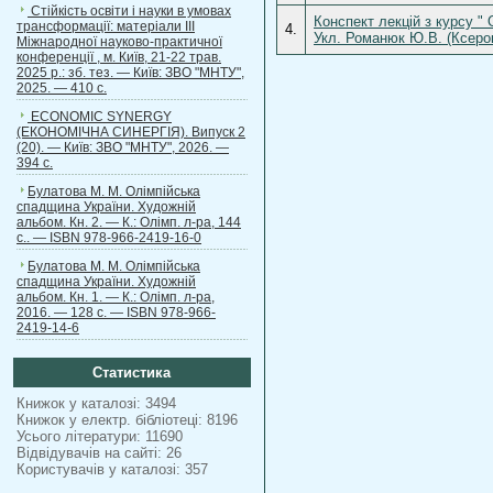
Стійкість освіти і науки в умовах
Конспект лекцій з курсу " 
трансформації: матеріали ІІІ
4.
Укл. Романюк Ю.В. (Ксерок
Міжнародної науково-практичної
конференції , м. Київ, 21-22 трав.
2025 р.: зб. тез. — Київ: ЗВО "МНТУ",
2025. — 410 с.
ECONOMIC SYNERGY
(ЕКОНОМІЧНА СИНЕРГІЯ). Випуск 2
(20). — Київ: ЗВО "МНТУ", 2026. —
394 с.
Булатова М. М. Олімпійська
спадщина України. Художній
альбом. Кн. 2. — К.: Олімп. л-ра, 144
с.. — ISBN 978-966-2419-16-0
Булатова М. М. Олімпійська
спадщина України. Художній
альбом. Кн. 1. — К.: Олімп. л-ра,
2016. — 128 с. — ISBN 978-966-
2419-14-6
Статистика
Книжок у каталозі: 3494
Книжок у електр. бібліотеці: 8196
Усього літератури: 11690
Відвідувачів на сайті: 26
Користувачів у каталозі: 357